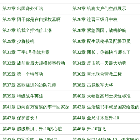
第23章 出国赚外汇咯
第24章 给狗大户们空战展示
第25章 阿干你是在自掘坟墓啊
第26章 连晋三级升中校
第27章 给我全押油价上涨
第28章 紧急回国，战机护航
第29章 少将接机
第30章 配生活秘书又配警卫员
第31章 干字1号作战方案
第32章 团长，你都快当师长了
第33章 战前敌后大规模侦察行动
第34章 反击第一天最大功劳
第35章 第一个特等功
第36章 空地联合营救二标
第37章 高歌猛进的边防71师
第38章 击毙敌军大将
第39章 特级战斗英雄
第40章 大幅提高烈士抚恤标准
第41章 迈向百万富翁的李干回家探
第42章 生活秘书不就是国家给发的
亲
媳妇么
第43章 保护首长！
第44章 全尺寸木质歼-10
第45章 超级斯贝，歼-10的心脏
第46章 歼-10首飞
第47章 空军采购，歼-10出口
第48章 出口144架歼-10，伊方毁约