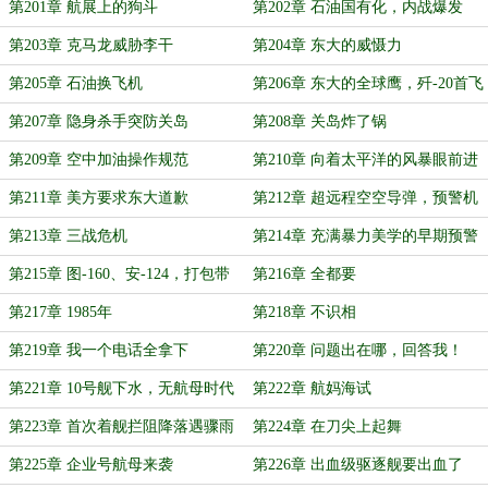
第201章 航展上的狗斗
第202章 石油国有化，内战爆发
第203章 克马龙威胁李干
第204章 东大的威慑力
第205章 石油换飞机
第206章 东大的全球鹰，歼-20首飞
第207章 隐身杀手突防关岛
第208章 关岛炸了锅
第209章 空中加油操作规范
第210章 向着太平洋的风暴眼前进
第211章 美方要求东大道歉
第212章 超远程空空导弹，预警机
杀手
第213章 三战危机
第214章 充满暴力美学的早期预警
雷达
第215章 图-160、安-124，打包带
第216章 全都要
回
第217章 1985年
第218章 不识相
第219章 我一个电话全拿下
第220章 问题出在哪，回答我！
第221章 10号舰下水，无航母时代
第222章 航妈海试
终结
第223章 首次着舰拦阻降落遇骤雨
第224章 在刀尖上起舞
第225章 企业号航母来袭
第226章 出血级驱逐舰要出血了