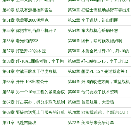
第49章 机载有源相控阵雷达
第50章 把猛士高机动越野车弄出来
第51章 我需要2000辆坦克
第52章 李干遭劫，进山剿匪
第53章 你把客机当战斗机开？
第54章 东大战机心脏病痊愈
第55章 老光棍的998
第56章 团长，啥时候发媳妇啊
第57章 打造歼-20的木匠
第58章 木质全尺寸歼-20，歼-10的
超远距离转
第59章 歼-10AE面临考验，李干掏
第60章 歼-10射PL-15，李干1打12
出PL-15
第61章 空战王牌李干俘虏敌机
第62章 想要PL-15？先过我这关！
第63章 开歼-10S出差公干
第64章 歼-8的改进方向，重型战机
落户
第65章 另一个10号工程的紧急会议
第66章 他们要毁了技术资料
第67章 打击买办，拆分东珠飞机制
第68章 首届航展，大卖场
造厂
第69章 要提供送货上门服务的订单
第70章 欺负我弟弟，全部进ICU！
第71章 飞赴吉隆坡
第72章 美法苏来竞争订单