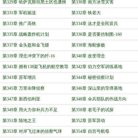
第329章 哈萨克斯坦黑土区也遭殃
第330章 南方冰雪灾害
了
第331章 军机输送
第332章 铁老大
第333章 推广高铁
第334章 这才是全民皆兵
第335章 战略轰炸机计划
第336章 是否要仿制图-160
第337章 金头盔和金飞镖
第338章 海航惨败
第339章 理念冲突下的歼-16
第340章 改变理念
第341章 拥有138架飞机的航空教导
第342章 伯力空军训练基地
师
第343章 苏军增兵
第344章 秘密侦察计划
第345章 万里伞降侦察
第346章 深山里的导弹基地
第347章 新西伯利亚
第348章 伞兵部队的作战方向
第349章 用火力弥补兵力不足
第350章 老毛子的试探
第351章 陆地之王
第352章 苏军异动
第353章 对岸飞过来的侦察气球
第354章 自宫号航母