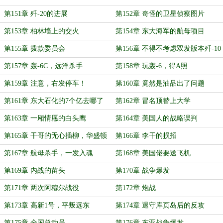
第151章 歼-20的进展
第152章 奇怪的卫星侦察图片
第153章 柏林墙上的交火
第154章 东大海军的航母项目
第155章 拨款委员会
第156章 不得不考虑双发版本歼-10
第157章 轰-6C，远洋杀手
第158章 玩轰-6，得A照
第159章 注意，右发停车！
第160章 竟然是油品出了问题
第161章 东大石化的7个亿去哪了
第162章 冒名顶替上大学
第163章 一厢情愿的白头鹰
第164章 美国人的战略误判
第165章 干哥的无心插柳，华盛顿
第166章 李干的损招
转让战略技术
第167章 航母杀手，一发入魂
第168章 美国佬要送飞机
第169章 内战的苗头
第170章 战争爆发
第171章 两次阿穆尔战役
第172章 炮战
第173章 高新1号，平叛远东
第174章 退守库页岛后的反攻
第175章 全国总动员
第176章 东亚战争爆发