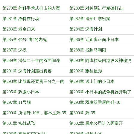
第279章 外科手术式打击的方案
第280章 对神厕进行精确打击
第281章 敌特在行动
第282章 造船厂窃密案
第283章 老余归来
第284章 深海计划
第285章 代号“鹰”的内鬼
第286章 近距离正面小日本
第287章 深挖
第288章 找到马朝阳
第289章 潜伏二十年的双面间谍
第290章 阿库拉级回港改装神秘消
声瓦
第291章 深海计划露出真容
第292章 叛徒显形
第293章 比航母还要贵三分之一的
第294章 送上门的小日本
海狼级
第295章 刺激小日本
第296章 小日本的战争机器开动了
第297章 11号舰
第298章 双发双垂尾的歼-10
第299章 所谓歼-10H，那不是歼-35
第300章 歼-35
吗！
第301章 实战试飞
第302章 黑水公司进入阿富汗
第303章 直插式空中受油
第304章 娜拉山谷