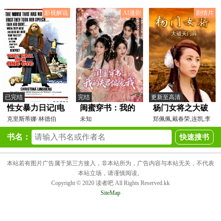
曾志伟
影视解说
AI漫剧
剧情片
已完结
完结
更新至高清
性女暴力日记[电
闺蜜穿书：我的
杨门女将之大破
影解说]
克里斯蒂娜·林德伯
夫君偏宠我
未知
天门阵
郑佩佩,戴春荣,连凯,李
格,HeinzHopf,DespinaTo
若彤,李绮虹,宁静
书名：
本站若有图片广告属于第三方接入，非本站所为，广告内容与本站无关，不代表
本站立场，请谨慎阅读。
Copyright © 2020 读者吧 All Rights Reserved.kk
SiteMap