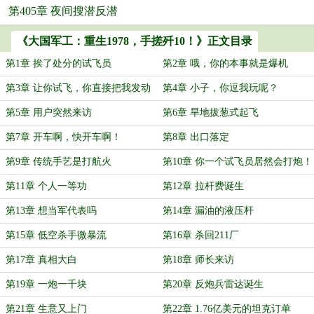
第405章 夜间搜潜反潜
《大国军工：重生1978，手搓歼10！》正文目录
第1章 挨了处分的试飞员
第2章 哦，你的本事就是爆机
第3章 让你试飞，你直接把我发动
第4章 小子，你逗我玩呢？
机嘎了
第5章 用户突然来访
第6章 旱地拔葱式起飞
第7章 开车啊，快开车啊！
第8章 出口落定
第9章 传统手艺是打航火
第10章 你一个试飞员居然会打炮！
第11章 个人一等功
第12章 拉杆费诞生
第13章 想当军代表吗
第14章 漏油的液压杆
第15章 低空杀手微暴流
第16章 杀回211厂
第17章 真相大白
第18章 师长来访
第19章 一炮一千块
第20章 反炮兵雷达诞生
第21章 生意又上门
第22章 1.76亿美元的坦克订单