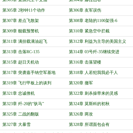
第305章 2秒钟11个动作
第306章 友军误伤
第307章 差点飞散架
第308章 老陆的1100架强-6
第309章 舰载预警机
第310章 紧急空中拦截
第311章 满挂载满油起飞
第312章 利益为主导的美国主义
第313章 击落RC-135
第314章 03号歼-35继续突进
第315章 赵日天机动
第316章 击落望楼
第317章 突袭嘉手纳空军基地
第318章 人若犯我我必干人
第319章 飞行甲板上的谈判
第320章 撤军
第321章 忠诚僚机
第322章 刺杀操带来的灵感
第323章 歼-20的“驮马”
第324章 莫斯科的初秋
第325章 二战的翻版
第326章 两攻
第327章 大暴雪
第328章 所谓面包会有