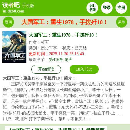
读者吧
手机版
临时
登录
注册
书架
m.dzb8.com
大国军工：重生1978，手搓歼10！
返回
菜单
大国军工：重生1978，手搓歼10！
作者：杆哥
类别：历史军事
状态：已完结
更新时间：2025-11-30 23:13:40
最新章节：
第416章 尾声
开始阅读
加入书架
大国军工：重生1978，手搓歼10！简介：
王牌试飞员李干穿越至另一平行世界一架失去动力的高速战机座
舱中。迫降后，却挨处分连累队长调至偏僻小厂。李干：队长，一
年，包升职的。队长：倒反天罡，轮到你小子给我画饼了？李干不
语，只是一味的手搓歼-。歼-横空出世，震惊全球！队长：让你赚外
汇，你给我出口了歼-？！鹰酱：东大的歼-不及F-三分之一。毛熊：
米格-和歼-的战损比是比。李干微微一笑，掏出PL-挂在了歼-上……
用户：我用歼-打下了架米格-、架F-，零损失！...