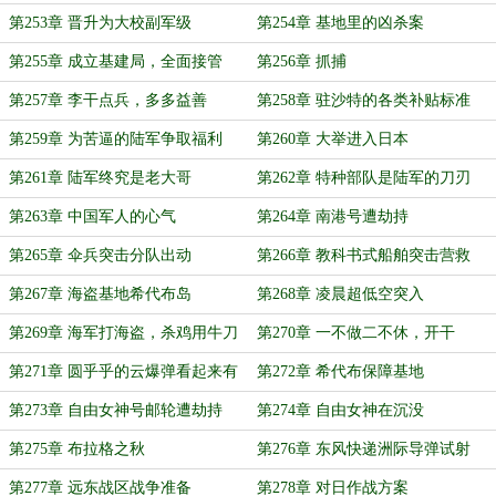
第253章 晋升为大校副军级
第254章 基地里的凶杀案
第255章 成立基建局，全面接管
第256章 抓捕
第257章 李干点兵，多多益善
第258章 驻沙特的各类补贴标准
第259章 为苦逼的陆军争取福利
第260章 大举进入日本
第261章 陆军终究是老大哥
第262章 特种部队是陆军的刀刃
第263章 中国军人的心气
第264章 南港号遭劫持
第265章 伞兵突击分队出动
第266章 教科书式船舶突击营救
第267章 海盗基地希代布岛
第268章 凌晨超低空突入
第269章 海军打海盗，杀鸡用牛刀
第270章 一不做二不休，开干
第271章 圆乎乎的云爆弹看起来有
第272章 希代布保障基地
点可爱
第273章 自由女神号邮轮遭劫持
第274章 自由女神在沉没
第275章 布拉格之秋
第276章 东风快递洲际导弹试射
第277章 远东战区战争准备
第278章 对日作战方案