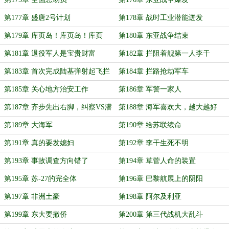
第177章 盛唐2号计划
第178章 战时工业潜能迸发
第179章 库页岛！库页岛！库页
第180章 东亚战争结束
岛！
第181章 退役军人是宝贵财富
第182章 拦阻着舰第一人李干
第183章 首次完成陆基弹射起飞拦
第184章 拦路抢劫军车
阻降落
第185章 关心地方治安工作
第186章 军警一家人
第187章 齐步先出右脚，纠察VS潜
第188章 海军喜欢大，越大越好
艇兵
第189章 大海军
第190章 给苏联续命
第191章 真的要发媳妇
第192章 李干生死不明
第193章 事故调查方向错了
第194章 草菅人命的装置
第195章 苏-27的完全体
第196章 巴黎航展上的阴阳
第197章 非洲土豪
第198章 阿尔及利亚
第199章 东大要撤侨
第200章 第三代战机大乱斗