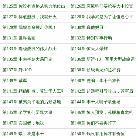
第125章 你没有资格从实力地位出
第126章 斑鬣狗们要抢夺大中投资
发和我谈话
第127章 你敢越线，我就开火
第128章 我学武是为了让傻逼心平
气和跟我说话
第129章 我舰奉命撞击你舰！
第130章 真他妈丑
第131章 世界名画
第132章 特别军事行动
第133章 隐秘战线的伟大战士
第134章 惊天大爆炸
第135章 中南半岛大局已定
第136章 新运-10，军用大型战略运
输机
第137章 歼-10D
第138章 超级暴龙和拉杆费
第139章 裁军
第140章 整编，李干当旅长
第141章 精确到点，莫过于人工引
第142章 超远程引导攻击，苏军后
导
勤基地覆灭
第143章 被夷为平地的后勤基地
第144章 李干大喷子喷全场
第145章 老学究们要坏大事
第146章 惊人预测，苏联粮食危机
第147章 卖国者，炮决
第148章 你们不要再打了
第149章 喂，我是李干
第150章 钱只有用掉才有价值