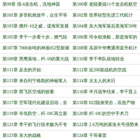
从遥控靶机开始
反对？
第99章 强-6攻击机，洗地神器
第100章 老陆要搞11个攻击机航空
团
第101章 多管机炮放平，众生平等
第102章 世界轻型先进三代机计
划，老墨想吃鱼了
第103章 携歼-10之威，谋海军发展
第104章 东大海军落后美海军50年
第105章 李干一步看十步，燃气轮
第106章 司令租渔船，那是海军的
机技术兜里来
来时路
第107章 7000余吨的神盾052型新驱
第108章 高原中华鹰通用直升机计
划
第109章 黑鹰落地，歼-10的重大战
第110章 李干率队就地转业
损
第111章 反击的开始
第112章 近200架战机的空战
第113章 来自列宁格勒的神秘客人
第114章 太太人的末日
第115章 禁飞区空域的较量
第116章 半月战争结束，李干晋上
校
第117章 空军现代化建设启动，全
第118章 022隐身突击，应急产物
军装备迈入快车道
第119章 夺岛防空，歼-10C再立新
第120章 歼-10C的空中手术刀
功
第121章 李干的飞行技术极为不专
第122章 2.6万吨的基洛夫号强势来
业
袭
第123章 东大的战略
第124章 干哥暴雷