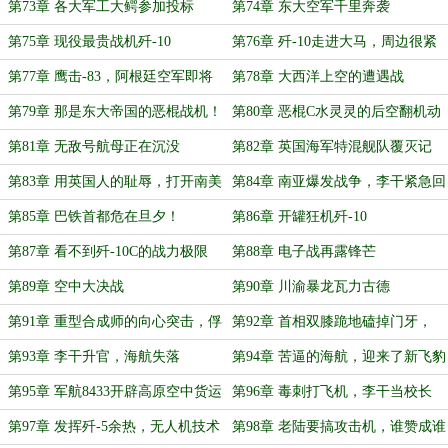
第73章 各大军工大鳄参加投标
第74章 东大空军千里奔袭
第75章 现役最贵战机歼-10
第76章 歼-10走进大马，周边很紧
张
第77章 鹰击-83，阿根廷空军即将
第78章 大西洋上空的遭遇战
获得阉割版
第79章 那是东大帝国的恶棍战机！
第80章 恶棍C水灵灵的后空翻机动
第81章 无敌号航母正在沉没
第82章 英国海军特混舰队覆灭记
第83章 用英国人的耻辱，打开南美
第84章 南亚爆发战争，李干紧急回
的销路
国
第85章 巴铁首都危在旦夕！
第86章 开罐狂机歼-10
第87章 看不到歼-10C的战力极限
第88章 电子战再露锋芒
第89章 空中大决战
第90章 川渝暴龙瓦力古德
第91章 重型合成师的向心突击，俘
第92章 首相双膝跪地磕掉门牙，
虏王子
歼-8变歼-11
第93章 李干升官，海航失落
第94章 苦逼的海航，迎来了新飞豹
第95章 军航8433开辟高原空中货运
第96章 毒刺打飞机，李干当校长
专线
第97章 发挥歼-5余热，无人机技术
第98章 老陆要搞攻击机，谁赞成谁