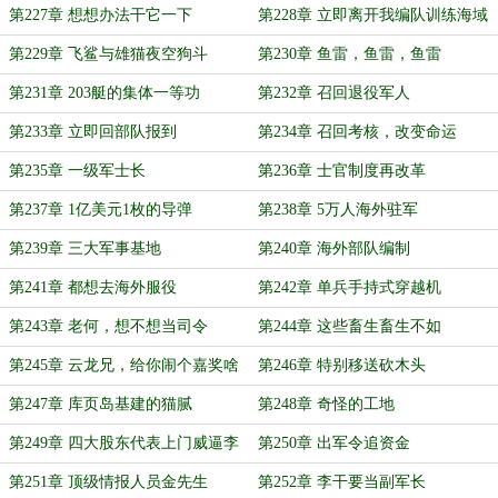
第227章 想想办法干它一下
第228章 立即离开我编队训练海域
第229章 飞鲨与雄猫夜空狗斗
第230章 鱼雷，鱼雷，鱼雷
第231章 203艇的集体一等功
第232章 召回退役军人
第233章 立即回部队报到
第234章 召回考核，改变命运
第235章 一级军士长
第236章 士官制度再改革
第237章 1亿美元1枚的导弹
第238章 5万人海外驻军
第239章 三大军事基地
第240章 海外部队编制
第241章 都想去海外服役
第242章 单兵手持式穿越机
第243章 老何，想不想当司令
第244章 这些畜生畜生不如
第245章 云龙兄，给你闹个嘉奖啥
第246章 特别移送砍木头
的
第247章 库页岛基建的猫腻
第248章 奇怪的工地
第249章 四大股东代表上门威逼李
第250章 出军令追资金
干
第251章 顶级情报人员金先生
第252章 李干要当副军长