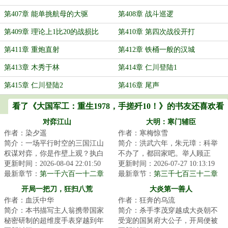
第407章 能单挑航母的大驱
第408章 战斗巡逻
第409章 理论上1比20的战损比
第410章 第四次战役开打
第411章 重炮直射
第412章 铁桶一般的汉城
第413章 木秀于林
第414章 仁川登陆1
第415章 仁川登陆2
第416章 尾声
看了《大国军工：重生1978，手搓歼10！》的书友还喜欢看
对弈江山
大明：寒门辅臣
作者：染夕遥
作者：寒梅惊雪
简介：一场平行时空的三国江山
简介：洪武六年，朱元璋：科举
权谋对弈，你是作壁上观？执白
不办了，都回家吧。举人顾正
子？抑或执黑子？...
更新时间：2026-08-04 22:01:50
臣：这路都走了，钱都借了，房
更新时间：2026-07-27 10:13:19
最新章节：
第一千六百一十二章
租都付了，你说不...
最新章节：
第三千七百三十二章
尚书的“赎罪”
李成桂的屈从
开局一把刀，狂扫八荒
大炎第一善人
作者：血沃中华
作者：狂奔的乌流
简介：本书描写主人翁携带国家
简介：杀手李茂穿越成大炎朝不
秘密研制的超维度手表穿越到年
受宠的国舅府大公子，开局便被