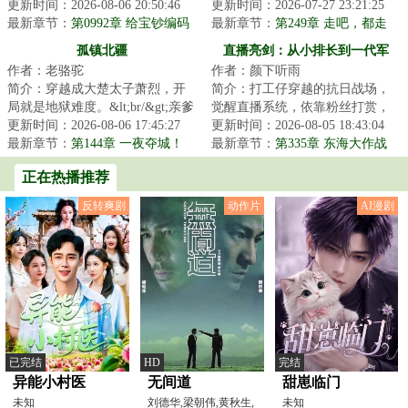
的南宋成为一名战将。主人翁在
更新时间：2026-08-06 20:50:46
陷害入狱。本想杀出去，却意外
更新时间：2026-07-27 23:21:25
手表的帮助下力...
最新章节：
第0992章 给宝钞编码
觉醒绝世大善人...
最新章节：
第249章 走吧，都走
吧！
孤镇北疆
直播亮剑：从小排长到一代军
作者：老骆驼
作者：颜下听雨
神！
简介：穿越成大楚太子萧烈，开
简介：打工仔穿越的抗日战场，
局就是地狱难度。&lt;br/&gt;亲爹
觉醒直播系统，依靠粉丝打赏，
死了，皇位被叔叔抢了，六个堂
更新时间：2026-08-06 17:45:27
具现武器装备，痛打侵略者，从
更新时间：2026-08-05 18:43:04
兄天天想弄...
最新章节：
第144章 一夜夺城！
晋西北一路打到...
最新章节：
第335章 东海大作战
正在热播推荐
反转爽剧
动作片
AI漫剧
已完结
HD
完结
异能小村医
无间道
甜崽临门
未知
刘德华,梁朝伟,黄秋生,
未知