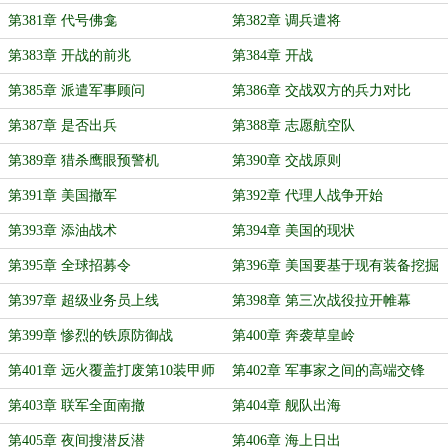
第381章 代号佛龛
第382章 调兵遣将
第383章 开战的前兆
第384章 开战
第385章 派遣军事顾问
第386章 交战双方的兵力对比
第387章 是否出兵
第388章 志愿航空队
第389章 猎杀鹰眼预警机
第390章 交战原则
第391章 美国撤军
第392章 代理人战争开始
第393章 添油战术
第394章 美国的现状
第395章 全球招募令
第396章 美国要基于现有装备挖掘
新战斗力
第397章 超级业务员上线
第398章 第三次战役拉开帷幕
第399章 惨烈的铁原防御战
第400章 奔袭草皇岭
第401章 远火覆盖打废第10装甲师
第402章 军事家之间的高端交锋
团
第403章 联军全面南撤
第404章 舰队出海
第405章 夜间搜潜反潜
第406章 海上日出