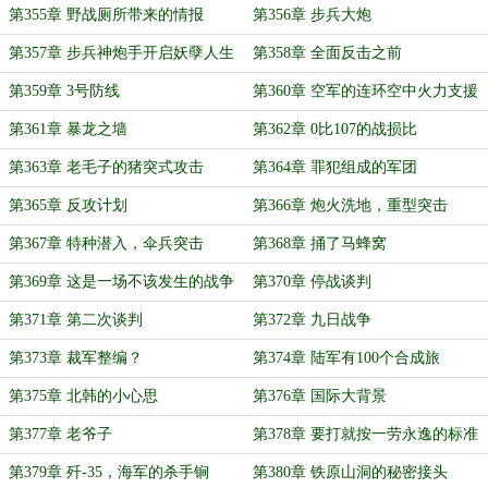
第355章 野战厕所带来的情报
第356章 步兵大炮
第357章 步兵神炮手开启妖孽人生
第358章 全面反击之前
第359章 3号防线
第360章 空军的连环空中火力支援
战术
第361章 暴龙之墙
第362章 0比107的战损比
第363章 老毛子的猪突式攻击
第364章 罪犯组成的军团
第365章 反攻计划
第366章 炮火洗地，重型突击
第367章 特种潜入，伞兵突击
第368章 捅了马蜂窝
第369章 这是一场不该发生的战争
第370章 停战谈判
第371章 第二次谈判
第372章 九日战争
第373章 裁军整编？
第374章 陆军有100个合成旅
第375章 北韩的小心思
第376章 国际大背景
第377章 老爷子
第378章 要打就按一劳永逸的标准
来打
第379章 歼-35，海军的杀手锏
第380章 铁原山洞的秘密接头