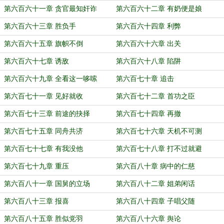
第六百六十一章 贪官最知奸诈
第六百六十二章 有奶便是娘
第六百六十三章 胜负手
第六百六十四章 利弊
第六百六十五章 旗帜不倒
第六百六十六章 出关
第六百六十七章 诱敌
第六百六十八章 陷阱
第六百六十九章 全看这一哆嗦
第六百七十章 追击
第六百七十一章 见好就收
第六百七十二章 首功之臣
第六百七十三章 前途的抉择
第六百七十四章 再撤
第六百七十五章 同舟共济
第六百七十六章 天机不可测
第六百七十七章 有我没他
第六百七十八章 打不过就避
第六百七十九章 重压
第六百八十章 病中的仁慈
第六百八十一章 国舅的立场
第六百八十二章 姐弟闲话
第六百八十三章 报喜
第六百八十四章 子唱父随
第六百八十五章 胜似党羽
第六百八十六章 舆论