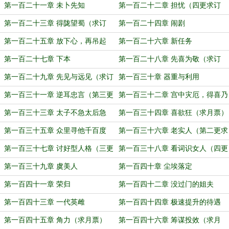
阅）
第一百二十一章 未卜先知
第一百二十二章 担忧（四更求订
阅）
第一百二十三章 得陇望蜀（求订
第一百二十四章 闹剧
阅）
第一百二十五章 放下心，再吊起
第一百二十六章 新任务
（求订阅）
第一百二十七章 下本
第一百二十八章 先喜为敬（求订
阅）
第一百二十九章 先见与远见（求订
第一百三十章 器重与利用
阅）
第一百三十一章 逆耳忠言（第三更
第一百三十二章 宫中灾厄，得喜乃
求月票）
解？
第一百三十三章 太子不急太后急
第一百三十四章 喜欲狂（求月票）
第一百三十五章 众里寻他千百度
第一百三十六章 老实人（第二更求
月票）
第一百三十七章 讨好型人格（三更
第一百三十八章 看词识女人（四更
求票）
求票）
第一百三十九章 虞美人
第一百四十章 尘埃落定
第一百四十一章 荣归
第一百四十二章 没过门的姐夫
第一百四十三章 一代英雌
第一百四十四章 极速提升的待遇
第一百四十五章 角力（求月票）
第一百四十六章 筹谋投效（求月