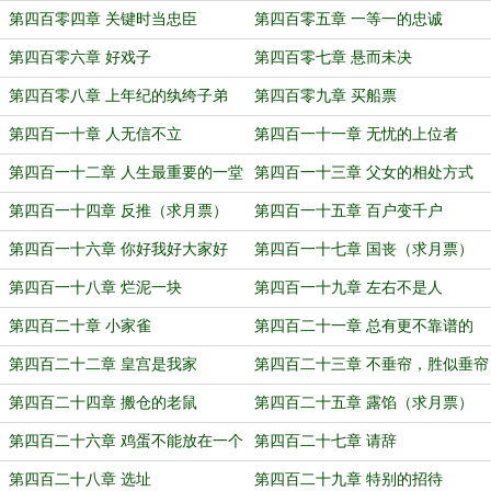
第四百零四章 关键时当忠臣
第四百零五章 一等一的忠诚
第四百零六章 好戏子
第四百零七章 悬而未决
第四百零八章 上年纪的纨绔子弟
第四百零九章 买船票
第四百一十章 人无信不立
第四百一十一章 无忧的上位者
第四百一十二章 人生最重要的一堂
第四百一十三章 父女的相处方式
课
（求月票）
第四百一十四章 反推（求月票）
第四百一十五章 百户变千户
第四百一十六章 你好我好大家好
第四百一十七章 国丧（求月票）
第四百一十八章 烂泥一块
第四百一十九章 左右不是人
第四百二十章 小家雀
第四百二十一章 总有更不靠谱的
第四百二十二章 皇宫是我家
第四百二十三章 不垂帘，胜似垂帘
第四百二十四章 搬仓的老鼠
第四百二十五章 露馅（求月票）
第四百二十六章 鸡蛋不能放在一个
第四百二十七章 请辞
篮子里
第四百二十八章 选址
第四百二十九章 特别的招待