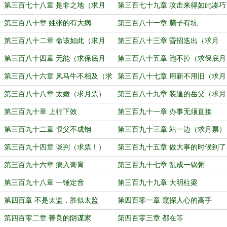
子
第三百七十八章 是非之地（求月
第三百七十九章 攻击来得如此凑巧
票）
第三百八十章 姓张的有大病
第三百八十一章 脑子有坑
第三百八十二章 命该如此（求月
第三百八十三章 昏招迭出（求月
票）
票）
第三百八十四章 无能（求保底月
第三百八十五章 跑不掉（求保底月
票）
票）
第三百八十六章 风马牛不相及（求
第三百八十七章 用新不用旧（求月
月票）
票）
第三百八十八章 太嫩（求月票）
第三百八十九章 装逼的岳父（求月
票）
第三百九十章 上行下效
第三百九十一章 办事无须直接
第三百九十二章 恨父不成钢
第三百九十三章 站一边（求月票）
第三百九十四章 谈判（求票！）
第三百九十五章 做大事的时候到了
第三百九十六章 病入膏肓
第三百九十七章 乱成一锅粥
第三百九十八章 一锤定音
第三百九十九章 大明柱梁
第四百章 不是太监，胜似太监
第四百零一章 窥探人心的高手
第四百零二章 善良的阴谋家
第四百零三章 都在等