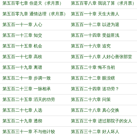
第五百零七章 你是天（求月票）
第五百零八章 我说了算（求月票）
第五百零九章 通情达理（求月票）
第五百一十章 天生大善人
第五百一十一章 人心
第五百一十二章 以进为退
第五百一十三章 知交
第五百一十四章 受益匪浅
第五百一十五章 机会
第五百一十六章 追究
第五百一十七章 高枝
第五百一十八章 人好心善张部堂
第五百一十九章 离谱
第五百二十章 悔不当初
第五百二十一章 步调一致
第五百二十二章 眼没瞎
第五百二十三章 一脉相承
第五百二十四章 送功劳？
第五百二十五章 滔天的功劳
第五百二十六章 问策
第五百二十七章 人选
第五百二十八章 真心交换
第五百二十九章 透彻
第五百三十章 进过那院子的女人
第五百三十一章 不与他计较
第五百三十二章 好人坏人