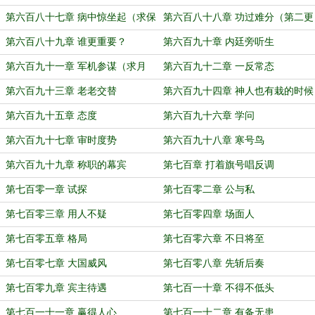
第六百八十七章 病中惊坐起（求保
第六百八十八章 功过难分（第二更
底月票）
求票）
第六百八十九章 谁更重要？
第六百九十章 内廷旁听生
第六百九十一章 军机参谋（求月
第六百九十二章 一反常态
票）
第六百九十三章 老老交替
第六百九十四章 神人也有栽的时候
第六百九十五章 态度
第六百九十六章 学问
第六百九十七章 审时度势
第六百九十八章 寒号鸟
第六百九十九章 称职的幕宾
第七百章 打着旗号唱反调
第七百零一章 试探
第七百零二章 公与私
第七百零三章 用人不疑
第七百零四章 场面人
第七百零五章 格局
第七百零六章 不日将至
第七百零七章 大国威风
第七百零八章 先斩后奏
第七百零九章 宾主待遇
第七百一十章 不得不低头
第七百一十一章 赢得人心
第七百一十二章 有备无患