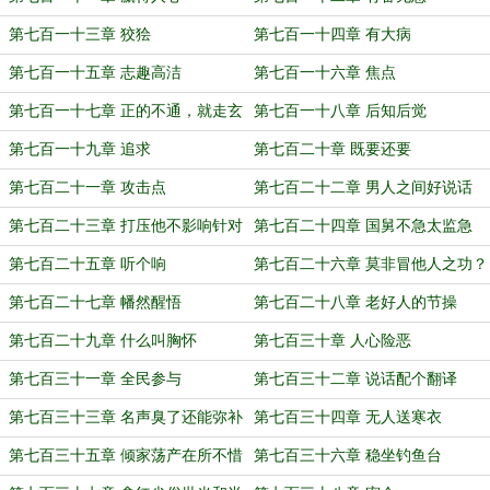
第七百一十三章 狡狯
第七百一十四章 有大病
第七百一十五章 志趣高洁
第七百一十六章 焦点
第七百一十七章 正的不通，就走玄
第七百一十八章 后知后觉
的
第七百一十九章 追求
第七百二十章 既要还要
第七百二十一章 攻击点
第七百二十二章 男人之间好说话
第七百二十三章 打压他不影响针对
第七百二十四章 国舅不急太监急
你
第七百二十五章 听个响
第七百二十六章 莫非冒他人之功？
第七百二十七章 幡然醒悟
第七百二十八章 老好人的节操
第七百二十九章 什么叫胸怀
第七百三十章 人心险恶
第七百三十一章 全民参与
第七百三十二章 说话配个翻译
第七百三十三章 名声臭了还能弥补
第七百三十四章 无人送寒衣
第七百三十五章 倾家荡产在所不惜
第七百三十六章 稳坐钓鱼台