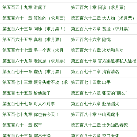
第五百五十九章 泄露了
第五百六十章 问诊（求月票）
第五百六十一章 算谁的（求月票）
第五百六十二章 大人物（求月票）
第五百六十三章 问诊（求月票！）
第五百六十四章 赏脸（求月票）
第五百六十五章 真相（求月票）
第五百六十六章 隐忧
第五百六十七章 另一个家（求月
第五百六十八章 次功和首功
票）
第五百六十九章 老鼠屎（求月票）
第五百七十章 官方渠道和私人途径
第五百七十一章 虚伪（求月票）
第五百七十二章 清官清名
第五百七十三章 硬骨头啃不动（求
第五百七十四章 出手
月票）
第五百七十五章 给他脸了
第五百七十六章 张峦的“朋友”
第五百七十七章 对人不对事
第五百七十八章 赴汤蹈火
第五百七十九章 你也有今天！
第五百八十章 坐山观虎斗
第五百八十一章 探牢
第五百八十二章 士为知己者死
第五百八十三章 都不干净
第五百八十四章 空口无凭