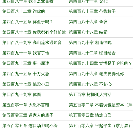
第四百八十章 我才是受害者
第四百八十一章 交托
第四百八十二章 诈你的
第四百八十三章 范蠡救子
第四百八十五章 你至于吗？
第四百八十六章 争议
第四百八十七章 你我都有个好前途
第四百八十八章 结党
第四百八十九章 高山流水遇知音
第四百九十章 相逢恨晚
第四百九十一章 我害了他
第四百九十二章 瞠目结舌
第四百九十三章 事与愿违
第四百九十四章 觉悟是干啥吃的？
第四百九十五章 十万火急
第四百九十六章 老夫要弄死你
第四百九十七章 跳梁小丑
第四百九十八章 不甘心
第四百九十九章 体面
第五百章 树挪死人挪活
第五百零一章 大恩不言谢
第五百零二章 不着调也是资本（拜
年啦）
第五百零三章 道家人的底子
第五百零四章 情难自己
第五百零五章 连口汤都喝不着
第五百零六章 平起平坐（求月票）