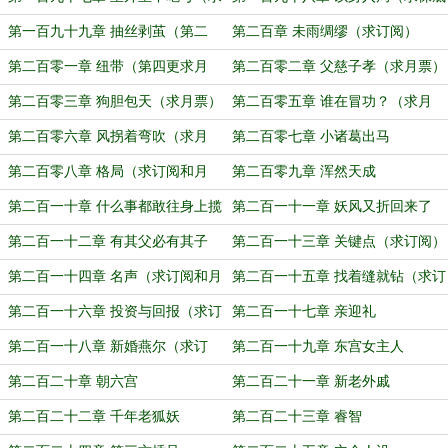
月票）
月票）
第一百九十九章 抽丝剥茧（第二
第二百章 未雨绸缪（求订阅）
更）
第二百零一章 纽带（第四更求月
第二百零二章 父慈子孝（求月票）
票）
第二百零三章 狗胆包天（求月票）
第二百零五章 谁在冒功？（求月
票）
第二百零六章 风拐着弯吹（求月
第二百零七章 小诸葛出马
票）
第二百零八章 格局（求订阅和月
第二百零九章 浑然天成
票）
第二百一十章 什么事都敢往身上揽
第二百一十一章 妖风又折回来了
（求订阅）
第二百一十二章 有其父必有其子
第二百一十三章 关键点（求订阅）
（求订阅）
第二百一十四章 名声（求订阅和月
第二百一十五章 找着缝就钻（求订
票）
阅）
第二百一十六章 投资与回报（求订
第二百一十七章 亲迎礼
阅）
第二百一十八章 新婚燕尔（求订
第二百一十九章 东宫女主人
阅）
第二百二十章 朝六宫
第二百二十一章 新老外戚
第二百二十二章 千年老狐妖
第二百二十三章 睿智