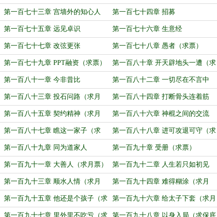
第一百七十三章 宫墙外的知心人
第一百七十四章 招募
（求票）
第一百七十五章 远见卓识
第一百七十六章 生意经
第一百七十七章 改弦更张
第一百七十八章 愚者（求票）
第一百七十九章 PPT融资（求票）
第一百八十章 开天辟地头一遭（求
票）
第一百八十一章 今非昔比
第一百八十二章 一切尽在不言中
（求票）
第一百八十三章 投石问路（求月
第一百八十四章 打断骨头连着筋
票）
第一百八十五章 契约精神（求月
第一百八十六章 神棍之间的交流
票）
（求票）
第一百八十七章 瞧这一家子（求
第一百八十八章 进可攻退可守（求
票）
票）
第一百八十九章 同为道家人
第一百九十章 受册（求票）
第一百九十一章 大善人（求月票）
第一百九十二章 人生若只如初见
（求票）
第一百九十三章 顺水人情（求月
第一百九十四章 难得糊涂（求月
票）
票）
第一百九十五章 他还是个孩子（求
第一百九十六章 给太子下套（求月
票）
票）
第一百九十七章 里外里不吃亏（求
第一百九十八章 以身入局（求保底