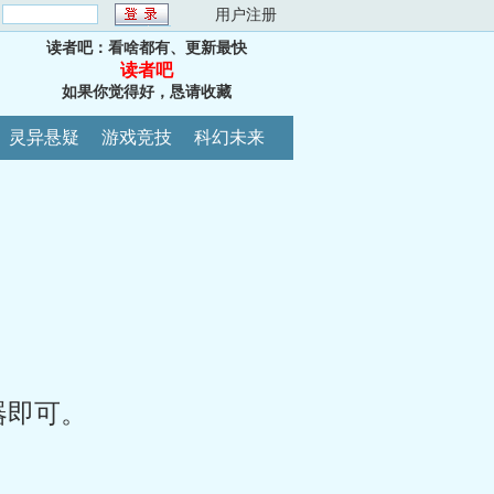
：
用户注册
读者吧：看啥都有、更新最快
读者吧
如果你觉得好，恳请收藏
灵异悬疑
游戏竞技
科幻未来
器即可。