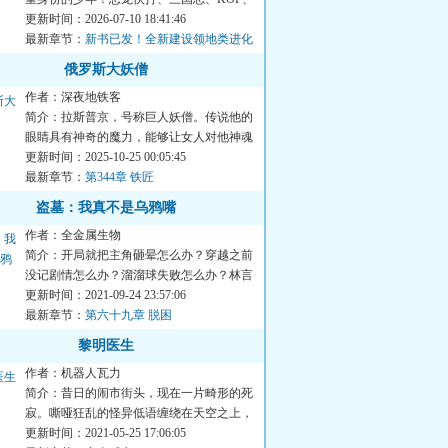
圆桌武士、变身忍者、街...
更新时间：2026-07-10 18:41:46
最新章节：
新书已发！全新建设领地类进化
流登场。
俄罗斯大妖僧
作者：深夜地铁客
简介：拉斯普京，号称巨人妖僧。传说他的
眼睛具有神奇的魔力，能够让女人对他神魂
颠倒，他甚至与俄国皇后...
更新时间：2025-10-25 00:05:45
最新章节：
第344章 铁匠
盗墓：我真不是乌鸦嘴
作者：全金属生物
简介：开局就把主角砸晕怎么办？穿越之前
没记剧情怎么办？溜溜球失败怎么办？林言
的表情逐渐绝望。要不，...
更新时间：2021-09-24 23:57:06
最新章节：
第六十九章 脱困
黎明医生
作者：机器人瓦力
简介：昔日的闹市街头，现在一片畸形的死
寂。嘶哑狂乱的怪异低语缠绕在天空之上，
不可名状的古老巨影沉浮...
更新时间：2021-05-25 17:06:05