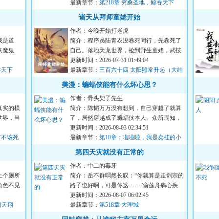
最新章节：
第218章 穷桑圣地，鲸吞天下
诸天从拜师童姥开始
作者：今晚开始打老虎
我是道
简介：程序员陆青衣没卷死同行，先卷死了
妖魔鬼
自己。落地天龙世界，捡到野生童姥，武技
一点就通，心法一看就明...
更新时间：2026-07-31 01:49:04
吞天下
最新章节：
三百六十四 太阳照常升起（大结
局）
美漫：蝙蝠侠能有什么坏心思？
作者：骨头架子先生
真实的模
简介：陈韬万万没有想到，自己穿越了就算
世界，当
了，居然穿越成了蝙蝠侠本人。众所周知，
蝙蝠侠聪明绝顶，智慧超...
更新时间：2026-08-03 02:34:51
有不该死
最新章节：
第18章：啦啦啦，我是卖挂的小
行家
第四天灾就没有正常的
作者：中二的毒牙
上个厕所
简介：岳不群喟然长叹：“你就算是走剑宗的
角色不见
路子也好啊，可是你这……”俞莲舟痛心疾
首：“早知道你会如此...
更新时间：2026-08-07 06:02:45
满天翔
最新章节：
第518章 大理城