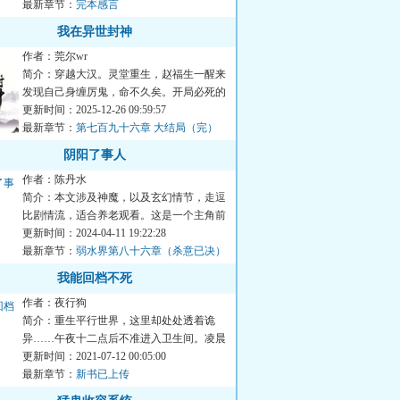
最新章节：
完本感言
我在异世封神
作者：莞尔wr
简介：穿越大汉。灵堂重生，赵福生一醒来
发现自己身缠厉鬼，命不久矣。开局必死的
情况下，她绝境缝生，重...
更新时间：2025-12-26 09:59:57
最新章节：
第七百九十六章 大结局（完）
阴阳了事人
作者：陈丹水
简介：本文涉及神魔，以及玄幻情节，走逗
比剧情流，适合养老观看。这是一个主角前
期吊丝，后面经过各种事...
更新时间：2024-04-11 19:22:28
最新章节：
弱水界第八十六章（杀意已决）
（高我和心魔）
我能回档不死
作者：夜行狗
简介：重生平行世界，这里却处处透着诡
异……午夜十二点后不准进入卫生间。凌晨
两点准时响起敲门声。一个...
更新时间：2021-07-12 00:05:00
最新章节：
新书已上传