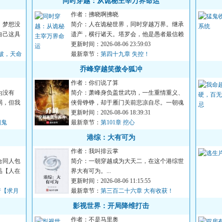
同时穿越：从诡秘主宰万界命运
作者：拂晓啊拂晓
，梦想没
简介：人在诡秘世界，同时穿越万界。继承
自己这具
遗产，横行诸天。塔罗会，他是愚者最信赖
的挚友。坐忘道，他是红...
更新时间：2026-08-06 23:59:03
破，天命
最新章节：
第四十九章 失控！
乔峰穿越笑傲令狐冲
作者：你们说了算
为没有
简介：萧峰身负盖世武功，一生重情重义、
弱，但我
侠骨铮铮，却于雁门关前悲凉自尽。一朝魂
穿笑傲江湖，化作华山大...
更新时间：2026-08-06 18:39:31
烟鬼
最新章节：
第101章 挖心
港综：大有可为
作者：我叫排云掌
合同人包
简介：一朝穿越成为大天二，在这个港综世
品【人在
界大有可为。...
更新时间：2026-08-06 11:15:55
行【求月
最新章节：
第三百二十六章 大有收获！
影视世界：开局降维打击
作者：不是马里奥