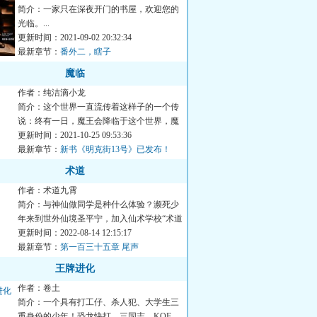
简介：一家只在深夜开门的书屋，欢迎您的
光临。...
更新时间：2021-09-02 20:32:34
最新章节：
番外二，瞎子
魔临
作者：纯洁滴小龙
简介：这个世界一直流传着这样子的一个传
说：终有一日，魔王会降临于这个世界，魔
王的麾下，有七尊恐怖的...
更新时间：2021-10-25 09:53:36
最新章节：
新书《明克街13号》已发布！
术道
作者：术道九霄
简介：与神仙做同学是种什么体验？濒死少
年来到世外仙境圣平宁，加入仙术学校“术道
习院”与各路神仙做同...
更新时间：2022-08-14 12:15:17
最新章节：
第一百三十五章 尾声
王牌进化
作者：卷土
简介：一个具有打工仔、杀人犯、大学生三
重身份的少年！恐龙快打、三国志、KOF、