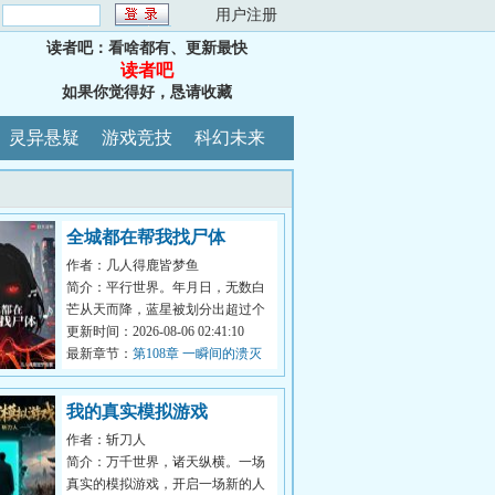
：
用户注册
读者吧：看啥都有、更新最快
读者吧
如果你觉得好，恳请收藏
灵异悬疑
游戏竞技
科幻未来
全城都在帮我找尸体
作者：几人得鹿皆梦鱼
简介：平行世界。年月日，无数白
芒从天而降，蓝星被划分出超过个
区块。全球异变。每月第一天凌
更新时间：2026-08-06 02:41:10
晨，将会随...
最新章节：
第108章 一瞬间的溃灭
我的真实模拟游戏
作者：斩刀人
简介：万千世界，诸天纵横。一场
真实的模拟游戏，开启一场新的人