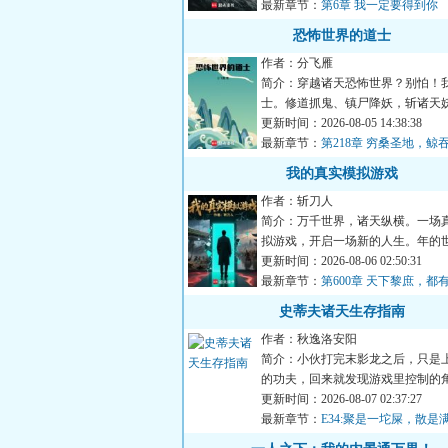
最新章节：
第6章 我一定要得到你
恐怖世界的道士
作者：分飞雁
简介：穿越诸天恐怖世界？别怕！
士。修道抓鬼、镇尸降妖，斩诸天
怪。炼丹符箓、仙神道果，修...
更新时间：2026-08-05 14:38:38
最新章节：
第218章 穷桑圣地，鲸
我的真实模拟游戏
作者：斩刀人
简介：万千世界，诸天纵横。一场
拟游戏，开启一场新的人生。年的
别人都在下海经商，当二...
更新时间：2026-08-06 02:50:31
最新章节：
第600章 天下黎庶，都
的理由
史蒂夫诸天生存指南
作者：秋逸洛安阳
简介：小伙打完末影龙之后，只是
的功夫，回来就发现游戏里控制的
了。《我的世界》的主角...
更新时间：2026-08-07 02:37:27
最新章节：
E34:聚是一坨屎，散是