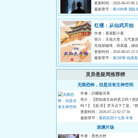
种黑暗色调的世界如果一
更新时间：2026-08-05 06:12
到DC，那...
最新章节：
第1089章 我
红楼：从仙武开始
作者：香菜配小葱
简介：天地大变，元气复
先祖探秘境，得底蕴，辅
人一统汉家大地，建立大
更新时间：2026-08-05 22:55
二代传人...
最新章节：
第288章 锐虎
霖远遁！
灵异悬疑周推荐榜
无限恐怖，但是没有主神空间
作者：闪耀银河系
简介：【想知道生命的意义吗？想
吗？】【是/否】罗天点下了是。“
呢？”“然后我的存款就被...
更新时间：2026-07-22 02:57:56
最新章节：
第四百四十七章 年兽
深渊片场
作者：黑色火种