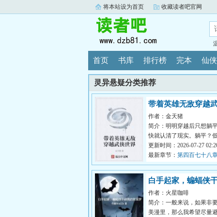
将本站设为首页
收藏读者吧官网
首页
书库
排行榜
完本
仙侠
灵异悬疑分类推荐
带着英雄无敌穿越
作者：金天猪
界
简介：明明穿越后只想躺
快就认清了现实。躺平？
无欲无求？呵呵，不过是
更新时间：2026-07-27 02:20
力差的借...
最新章节：
第四百七十八
局，战局反转
白手起家，蝙蝠侠
作者：火星咖啡
的致富梦
简介：一般来说，如果非
美漫里，那么我希望尽量避