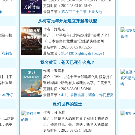
想起自己因为受不了零七...
更新时间：2026-08-05 02:48:49
象
最新章节：
第六百二十二节·上天入地
从柯南元年开始建立穿越者联盟
作者：灯塔光
危险与机
简介：《“平成年代的福尔摩斯”去哪了？》
《“日本警察的救世主”已经消失整整两
月！》《神奇的破案技巧...
更新时间：2026-08-05 03:35:55
名：布莉安
最新章节：
第341章 Nightingale Pledge！
我名黄天，苍天已死什么鬼？
作者：玉庭君
局】【不
简介：“医生，这十天来我睡着的时候总是在
各种重量
迷迷糊糊中听到有人喊我的名字。”“黄天先
生，你这是幻听。”...
更新时间：2026-08-06 15:08:01
一本万订
最新章节：
411、掌握雷霆，耀金，你们想突
破吗？
灵幻世界的道士
作者：分飞雁
...这是
简介：穿越诸天恐怖世界？别怕！我是道
说，他更
士。修道抓鬼、镇尸降妖，斩诸天妖魔鬼
怪。炼丹符箓、仙神道果，修...
更新时间：2026-08-05 14:38:38