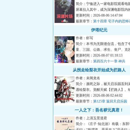
简介：宁恤进入一家电影院观看电
屏幕拉入其中，成为深渊电影院内
一。从今以后，他需要不...
更新时间：2026-08-06 14:47:04
最新章节：
第十四章 宅子内的恐怖
伊塔纪元
作者：虾写
简介：本书为无限缝合流，包含了
童、三国、公路、求生、丧尸、克
际等元素副本。战斗系统...
更新时间：2026-08-07 01:18:13
最新章节：
第四百六十一章 神兵
从拐走绘梨衣开始成为拦路人
作者：未闻龙名
简介：濒死之际，被天启乐园丢到
遇绘梨衣。觉醒天赋【拦路人】。
衣：“你也要过马路吗？”关...
更新时间：2026-08-06 02:44:02
最新章节：
第125章 返回天启乐园
一人之下：吾名秽元真君！
作者：上清玉景道君
简介：《庄子·知北游》有载：东郭
子曰：“所谓道，恶乎在？”庄子曰：