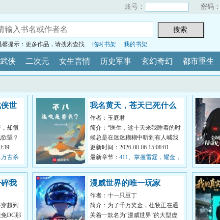
账号：
密码
温馨提示：更多作品，请搜索查找
临时书架
我的书架
武侠
二次元
女生言情
历史军事
玄幻奇幻
都市重生
武侠世
我名黄天，苍天已死什么
作者：玉庭君
鬼？
平，却很
简介：“医生，这十天来我睡着的时
低欲望？
候总是在迷迷糊糊中听到有人喊我
对自身能
:39
的名字。”“黄天先生，你这是幻
更新时间：2026-08-06 15:08:01
章万古杀
听。”...
最新章节：
411、掌握雷霆，耀金，
你们想突破吗？
干碎我
漫威世界的唯一玩家
作者：十一只豆丁
要穿越到
简介：为了千万奖金，杜牧正在通
免DC那
关着一款名为“漫威世界”的大型虚