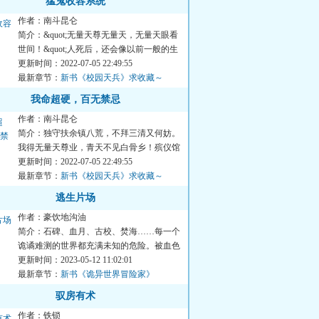
猛鬼收容系统
作者：南斗昆仑
简介：&quot;无量天尊无量天，无量天眼看
世间！&quot;人死后，还会像以前一般的生
活，起初还有良知，游荡...
更新时间：2022-07-05 22:49:55
最新章节：
新书《校园天兵》求收藏～
我命超硬，百无禁忌
作者：南斗昆仑
简介：独守扶余镇八荒，不拜三清又何妨。
我得无量天尊业，青天不见白骨乡！殡仪馆
小工的崛起纪实。（昆仑...
更新时间：2022-07-05 22:49:55
最新章节：
新书《校园天兵》求收藏～
逃生片场
作者：豪饮地沟油
简介：石碑、血月、古校、焚海……每一个
诡谲难测的世界都充满未知的危险。被血色
漩涡卷入之人，唯有摒弃...
更新时间：2023-05-12 11:02:01
最新章节：
新书《诡异世界冒险家》
驭房有术
作者：铁锁