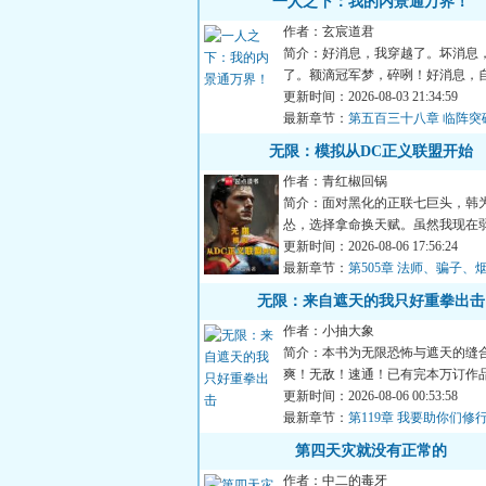
一人之下：我的内景通万界！
作者：玄宸道君
简介：好消息，我穿越了。坏消息
了。额滴冠军梦，碎咧！好消息，
身体觉醒成为了异人。坏...
更新时间：2026-08-03 21:34:59
最新章节：
第五百三十八章 临阵突
之子的待遇
无限：模拟从DC正义联盟开始
作者：青红椒回锅
简介：面对黑化的正联七巨头，韩
怂，选择拿命换天赋。虽然我现在
能模拟试错！将来正联大厅...
更新时间：2026-08-06 17:56:24
最新章节：
第505章 法师、骗子、
无限：来自遮天的我只好重拳出击
作者：小抽大象
简介：本书为无限恐怖与遮天的缝
爽！无敌！速通！已有完本万订作
无限，开始速通】，请放...
更新时间：2026-08-06 00:53:58
最新章节：
第119章 我要助你们修
票】
第四天灾就没有正常的
作者：中二的毒牙