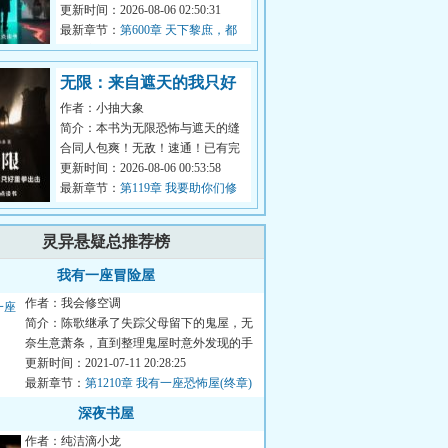
生。年的世界，当别人都在下海经
更新时间：2026-08-06 02:50:31
商，当二...
最新章节：
第600章 天下黎庶，都
有不该死的理由
无限：来自遮天的我只好
作者：小抽大象
重拳出击
简介：本书为无限恐怖与遮天的缝
合同人包爽！无敌！速通！已有完
本万订作品【人在无限，开始速
更新时间：2026-08-06 00:53:58
通】，请放...
最新章节：
第119章 我要助你们修
行【求月票】
灵异悬疑总推荐榜
我有一座冒险屋
作者：我会修空调
简介：陈歌继承了失踪父母留下的鬼屋，无
奈生意萧条，直到整理鬼屋时意外发现的手
机改变了这一切。只要完...
更新时间：2021-07-11 20:28:25
最新章节：
第1210章 我有一座恐怖屋(终章)
深夜书屋
作者：纯洁滴小龙