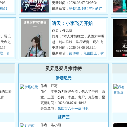
定要穿越
:08
拟游戏。殊不知在游戏开始时，他
更新时间：2026-08-07 03:05:34
队友呢？
已经穿...
最新章节：
第434章 封印空间的红
色眼睛
诸天：小李飞刀开始
作者：柳风折
苏。贾氏
简介：”本人才情绝世，从微末中崛
佐天命之
起，剑斗群雄，掌压诸魔，现在成
昭！贾氏
:17
为天下公认的武林神话了，你这外
更新时间：2026-08-06 20:32:14
真君、青
挂才来...
最新章节：
第18章 ：龟兹国王，驸
马胡铁花，对付移花接玉的法子
灵异悬疑月推荐榜
伊塔纪元
作者：虾写
真的活着
简介：本书为无限缝合流，包含了中恐、西
然后
童、三国、公路、求生、丧尸、克苏鲁、星
际等元素副本。战斗系统...
更新时间：2026-08-07 01:18:13
最新章节：
第四百六十一章 神兵
赶尸匠
作者：洛小阳