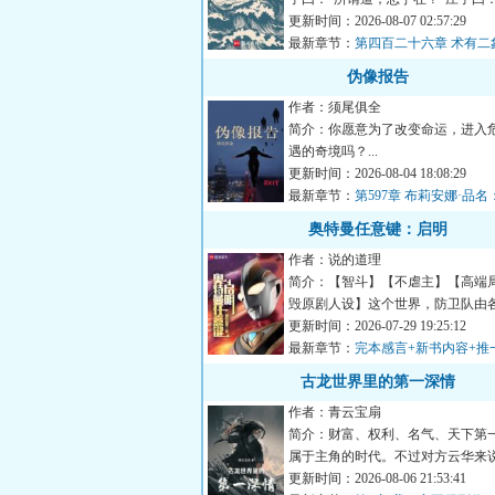
在。”东郭子曰：...
更新时间：2026-08-07 02:57:29
最新章节：
第四百二十六章 术有二
伪像报告
作者：须尾俱全
简介：你愿意为了改变命运，进入
遇的奇境吗？...
更新时间：2026-08-04 18:08:29
最新章节：
第597章 布莉安娜·品
娜·韦
奥特曼任意键：启明
作者：说的道理
简介：【智斗】【不虐主】【高端
毁原剧人设】这个世界，防卫队由
级成员构成:总监城府深...
更新时间：2026-07-29 19:25:12
最新章节：
完本感言+新书内容+推
骑士文《谁让他当假面骑士的！》
古龙世界里的第一深情
作者：青云宝扇
简介：财富、权利、名气、天下第一...
属于主角的时代。不过对方云华来
喜欢坐看主角翻雨覆...
更新时间：2026-08-06 21:53:41