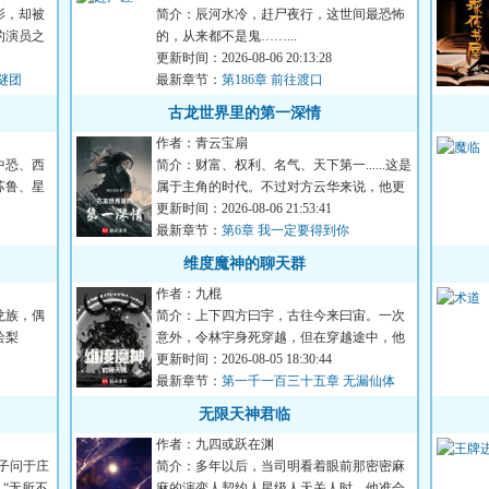
影，却被
简介：辰河水冷，赶尸夜行，这世间最恐怖
的演员之
的，从来都不是鬼……...
更新时间：2026-08-06 20:13:28
谜团
最新章节：
第186章 前往渡口
古龙世界里的第一深情
作者：青云宝扇
中恐、西
简介：财富、权利、名气、天下第一......这是
苏鲁、星
属于主角的时代。不过对方云华来说，他更
喜欢坐看主角翻雨覆...
更新时间：2026-08-06 21:53:41
最新章节：
第6章 我一定要得到你
维度魔神的聊天群
作者：九棍
龙族，偶
简介：上下四方曰宇，古往今来曰宙。一次
绘梨
意外，令林宇身死穿越，但在穿越途中，他
又意外撞上了一个刚刚孕...
更新时间：2026-08-05 18:30:44
最新章节：
第一千一百三十五章 无漏仙体
无限天神君临
作者：九四或跃在渊
子问于庄
简介：多年以后，当司明看着眼前那密密麻
“无所不
麻的演变人契约人星级人天关人时。他准会