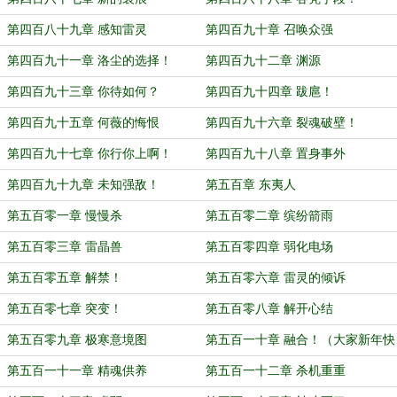
第四百八十九章 感知雷灵
第四百九十章 召唤众强
第四百九十一章 洛尘的选择！
第四百九十二章 渊源
第四百九十三章 你待如何？
第四百九十四章 跋扈！
第四百九十五章 何薇的悔恨
第四百九十六章 裂魂破壁！
第四百九十七章 你行你上啊！
第四百九十八章 置身事外
第四百九十九章 未知强敌！
第五百章 东夷人
第五百零一章 慢慢杀
第五百零二章 缤纷箭雨
第五百零三章 雷晶兽
第五百零四章 弱化电场
第五百零五章 解禁！
第五百零六章 雷灵的倾诉
第五百零七章 突变！
第五百零八章 解开心结
第五百零九章 极寒意境图
第五百一十章 融合！（大家新年快
乐呀！^__^）
第五百一十一章 精魂供养
第五百一十二章 杀机重重