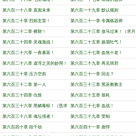
第六百一十八章 直面未来
第六百一十九章 默认规则
第六百二十章 烈焰玄雷！
第六百二十一章 专属炼器师
第六百二十二章 横财！
第六百二十三章 放马过来！（求月
票~~）
第六百二十四章 灵魂激战！
第六百二十五章 扬眉吐气！
第六百二十六章 一夜暴富！
第六百二十七章 血煞十老！
第六百二十八章 虚浑之灵的妙用！
第六百二十九章 再见琅邪
第六百三十章 压力空前
第六百三十一章 回去？
第六百三十二章 第一人
第六百三十三章 黑巫教教主
第六百三十四章 仇恨
第六百三十五章 噩耗
第六百三十六章 黑鳞毒蜈！（恳求
第六百三十七章 血战！
月票~~~）
第六百三十八章 魂坛强者！
第六百三十九章 受制
第六百四十章 段千劫
第六百四十一章 彪悍