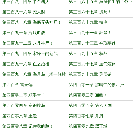
第三百八十四章 半个魂灭
第三百八十五章 海底伸出的半截巨
手
第三百八十六章 死人财
第三百八十七章 搅局！
第三百八十八章 海底无头神尸！
第三百八十九章 抽魂
第三百九十章 海底血战
第三百九十一章 狂暴！
第三百九十二章 八具神尸！
第三百九十三章 夺取墓碑！
第三百九十四章 宋婷玉的怨气
第三百九十五章 释然
第三百九十六章 血之始祖
第三百九十七章 血气筑体
第三百九十八章 海月岛（求一张推
第三百九十九章 灵器铺
荐票！！）
第四百章 雷罡锤
第四百零一章 黑暗中的惨叫声
第四百零二章 顺手牵羊
第四百零三章 通幽！
第四百零四章 意识搜岛
第四百零五章 第六天剑
第四百零六章 重逢
第四百零七章 并肩
第四百零八章 记住我的脸！
第四百零九章 黑玉城