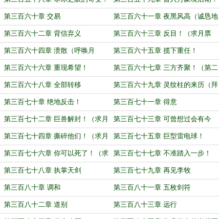
（求月票！）
第三百六十章 交易
第三百六十一章 夜黑风高（诚恳地
求月票~~）
第三百六十二章 背信弃义
第三百六十三章 反目！（求月票
~~~）
第三百六十四章 溃散（呼唤月
第三百六十五章 揽下重任！
票！）
第三百六十六章 重现希望！
第三百六十七章 三方齐聚！（第二
更~）
第三百六十八章 全部转移
第三百六十九章 灵纹柱的来历（拜
求月票！）
第三百七十章 绝地反击！
第三百七十一章 得意
第三百七十二章 巨兽解封！（求月
第三百七十三章 可曾想过会有今
票！！）
天？
第三百七十四章 撕碎他们！（求月
第三百七十五章 巨型雷电球！
票！！）
第三百七十六章 你可以死了！（求
第三百七十七章 不准踏入一步！
月票！！）
第三百七十八章 执掌天剑
第三百七十九章 再见李牧
第三百八十章 调和
第三百八十一章 五枚剑符
第三百八十二章 道别
第三百八十三章 远行