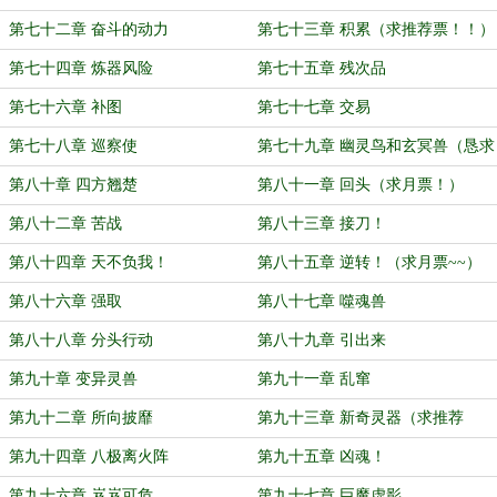
第七十二章 奋斗的动力
第七十三章 积累（求推荐票！！）
第七十四章 炼器风险
第七十五章 残次品
第七十六章 补图
第七十七章 交易
第七十八章 巡察使
第七十九章 幽灵鸟和玄冥兽（恳求
订阅！！）
第八十章 四方翘楚
第八十一章 回头（求月票！）
第八十二章 苦战
第八十三章 接刀！
第八十四章 天不负我！
第八十五章 逆转！（求月票~~）
第八十六章 强取
第八十七章 噬魂兽
第八十八章 分头行动
第八十九章 引出来
第九十章 变异灵兽
第九十一章 乱窜
第九十二章 所向披靡
第九十三章 新奇灵器（求推荐
票！！）
第九十四章 八极离火阵
第九十五章 凶魂！
第九十六章 岌岌可危
第九十七章 巨魔虚影