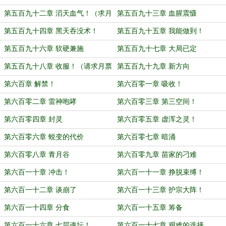
第五百九十二章 滔天血气！（求月
第五百九十三章 血腥震慑
票！！）
第五百九十四章 黑天吞没术！
第五百九十五章 我能做到！
第五百九十六章 软硬兼施
第五百九十七章 大局已定
第五百九十八章 收服！（请求月票
第五百九十九章 新方向
~~~）
第六百章 解禁！
第六百零一章 吸收！
第六百零二章 雷神咆哮
第六百零三章 第三空间！
第六百零四章 封灵
第六百零五章 虚浑之灵！
第六百零六章 蜕变的代价
第六百零七章 暗涌
第六百零八章 青月谷
第六百零九章 苗家的刁难
第六百一十章 冲击！
第六百一十一章 挣脱束缚！
第六百一十二章 谈崩了
第六百一十三章 护宗大阵！
第六百一十四章 分食
第六百一十五章 筹备
第六百一十六章 七层魂坛！
第六百一十七章 艰难的选择