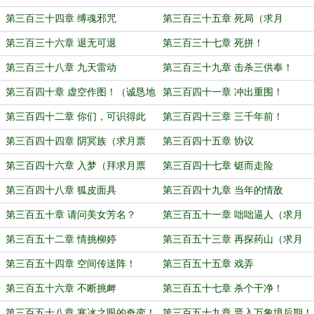
（弱弱地求下月票~~）
第三百三十四章 缚魂邪咒
第三百三十五章 死局（求月
票！！）
第三百三十六章 退无可退
第三百三十七章 死拼！
第三百三十八章 九天雷动
第三百三十九章 击杀三供奉！
第三百四十章 虚空作图！（诚恳地
第三百四十一章 冲出重围！
求月票~~）
第三百四十二章 你们，可识得此
第三百四十三章 三千年前！
物？（求月票！）
第三百四十四章 阴冥族（求月票
第三百四十五章 协议
~~）
第三百四十六章 入梦（拜求月票
第三百四十七章 铤而走险
~）
第三百四十八章 狐皮面具
第三百四十九章 当年的情敌
第三百五十章 请问美女芳名？
第三百五十一章 咄咄逼人（求月
票！！）
第三百五十二章 情挑柳婷
第三百五十三章 再探药山（求月
票！！）
第三百五十四章 空间传送阵！
第三百五十五章 戏弄
第三百五十六章 不断挑衅
第三百五十七章 杀个干净！
第三百五十八章 寒冰之眼的奇变！
第三百五十九章 晋入万象境后期！