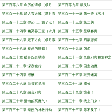
~~）
~~）
第三百零八章 血厉的请求（求月
第三百零九章 融灵诀
票！！）
第三百一十章 踏入玄天城（求月票
第三百一十一章 第一关（求月
~~）
票！！）
第三百一十二章 你还……嫩了点！
第三百一十三章 第二关
第三百一十四章 幽冥界三宝（求月
第三百一十五章 星级客卿
票呀~~）
第三百一十六章 定下方向（求月票
第三百一十七章 启蒙恩师
~~）
第三百一十八章 秦烈的馈赠！
第三百一十九章 凶名
第三百二十章 破开怨灵壁障
第三百二十一章 九幽邪典和邪神之
血
第三百二十二章 深夜秘行
第三百二十三章 囚室凶魔
第三百二十四章 报酬
第三百二十五章 破开迷雾
第三百二十六章 白骨冥灵坛
第三百二十七章 成长
第三百二十八章 融合邪典
第三百二十九章 惊变！
第三百三十章 涌动的冥魔气！
第三百三十一章 找上门来！
第三百三十二章 秦烈的补救行动
第三百三十三章 等不及了！