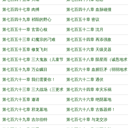
第七百四十七章 肉搏
第七百四十八章 血脉碰撞
第七百四十九章 祁阳的野心
第七百五十章 密议
第七百五十一章 玄雷心核
第七百五十二章 沈月
第七百五十三章 幻魔宗的刁难
第七百五十四章 再添强敌
第七百五十五章 修复飞剑
第七百五十六章 天级灵器
第七百五十七章 三大鬼族（儿童节
第七百五十八章 陨星雨（诚恳地求
快乐~~~）
一张月票~~）
第七百五十九章 万众瞩目
第七百六十章 血腥巨矛（弱弱地求
下月票~~）
第七百六十一章 我们需要你！
第七百六十二章 遇伏
第七百六十三章 三大战场（三更求
第七百六十四章 幸灾乐祸
月票~~）
第七百六十五章 邀请
第七百六十六章 绝阴墓地
第七百六十七章 邪龙墓地
第七百六十八章 古炼器师！
第七百六十九章 吉尔伯特
第七百七十章 与龙交涉