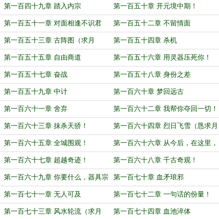
第一百四十九章 踏入内宗
第一百五十章 开元境中期！
第一百五十一章 对面相逢不识君
第一百五十二章 不留情面
第一百五十三章 古阵图（求月
第一百五十四章 杀机
票！！）
第一百五十五章 自由商道
第一百五十六章 用灵器压死你！
（第一章~）
第一百五十七章 奋战
第一百五十八章 身份之差
第一百五十九章 中计
第一百六十章 梦回远古
第一百六十一章 舍弃
第一百六十二章 我帮你夺回一切！
第一百六十三章 抹杀天骄！
第一百六十四章 烈日飞雪（恳求月
票！！）
第一百六十五章 全城围观！
第一百六十六章 从今后，在这里，
我能为所欲为！
第一百六十七章 超越奇迹！
第一百六十八章 千古奇观！
第一百六十九章 你要什么，器具宗
第一百七十章 血矛琅邪
就给你什么！
第一百七十一章 无人可及
第一百七十二章 一句话的份量！
第一百七十三章 风水轮流（求月
第一百七十四章 血池淬体