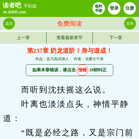
读者吧
手机版
临时
登录
注册
书架
m.dzb8.com
免费阅读
返回
菜单
上一章
查看最新章节
下一章
第237章 奶龙道阶！身与道成！
作品：吾乃高武神人
作者：光耀大千录
如果本章错误，请点击
报错
10秒纠正
　　而听到沈扶摇这么说。
　　叶离也淡淡点头，神情平静
道：
　　“既是必经之路，又是宗门前