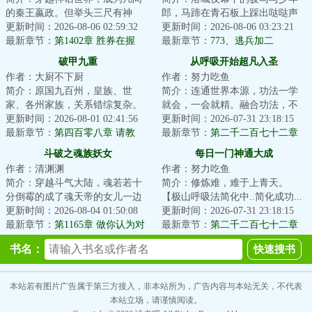
的秦王嬴政。但举头三尺有神
郎，马蹄在青石板上踩出哒哒声
明，普天之下岂为王土？好在遗
更新时间：2026-08-06 02:59:32
响。他仿佛说书先生故事中的人
更新时间：2026-08-06 03:23:21
迹系统觉醒，只要...
最新章节：
第1402章 胜券在握
物，从云瀑中来...
最新章节：
773、逃兵加二
破甲九重
从呼吸开始超凡入圣
作者：大厨不下厨
作者：努力吃鱼
简介：原国九百州，皇族、世
简介：连通世界本源，功法一学
家、各州家族，关系错综复杂。
就会，一会就精。融合功法，不
武馆、道院，天、地、玄、黄四
更新时间：2026-08-01 02:41:56
断蜕变。呼吸法→元辰剑典→九
更新时间：2026-07-31 23:18:15
阶武者，只有通过...
最新章节：
第四百零八章 请教
霄星辰诀。渡江...
最新章节：
第二千二百七十二章
至强者
斗破之魂族妖女
每日一门神通大成
作者：清渊渊
作者：努力吃鱼
简介：穿越斗气大陆，魂若若十
简介：修炼难，难于上青天。
分倒霉的成了魂天帝的女儿一边
【极山呼吸法简化中..简化成功...
是要献祭全族的反派老爹，一边
更新时间：2026-08-04 01:50:08
极山呼吸法→呼吸!】陈斐深吸了
更新时间：2026-07-31 23:18:15
是敌对的天命主...
最新章节：
第1165章 做你认为对
一口气。【极...
最新章节：
第二千二百七十二章
的事
至强者
书名：
本站若有图片广告属于第三方接入，非本站所为，广告内容与本站无关，不代表
本站立场，请谨慎阅读。