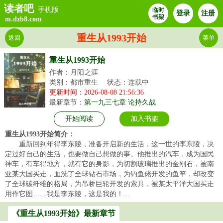
读者吧
手机版
临时
登录
注册
书架
m.dzb8.com
重生从1993开始
返回
菜单
重生从1993开始
作者：月阳之涯
类别：都市重生
状态：连载中
更新时间：2026-08-08 21:56:36
最新章节：
第一九三七章 论持久战
开始阅读
加入书架
重生从1993开始简介：
重新回到年得李东陵，准备开启新的生活，这一世的李东陵，决
定过好自己的生活，也要做自己想做的事。他推出的汽车，成为国民
神车，有车得地方，就有它的身影，为切割玻璃推出的金刚石，被南
亚某大国买走，血洗了全球钻石市场，为钓鱼佬开发的鱼竿，却改变
了全球碳纤维的格局，为吊桥巨轮开发的索具，被某太平洋大国买走
用作它图……我是李东陵，这是我的！...
《重生从1993开始》最新章节