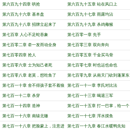
儒辩经
动
第六百九十四章 哄抢
第六百九十五章 站在风口上
第六百九十六章 基本盘
第六百九十七章 雨露均沾
第六百九十八章 招牌立起来了
第六百九十九章 杀鸡儆猴
第七百章 人心不足蛇吞象
第七百零一章 先手
第七百零二章 牵一发而动全身
第七百零三章 双向奔向
第七百零四章 抢人
第七百零五章 千金买马骨
第七百零六章 士为知己者死
第七百零七章 时也运也命也
第七百零八章 老莫，想吃鱼了
第七百零九章 从南天门砍到蓬莱东
路
第七百一十章 舍不得孩子套不着狼
第七百一十一章 李氏对比法
第七百一十二章 杀穿
第七百一十三章 喝退三军
第七百一十四章 造神
第七百一十五章 打一巴掌，给一个
甜枣
第七百一十六章 南辕北辙
第七百一十七章 浑水摸鱼
第七百一十八章 把脸蒙上，注意进
第七百一十九章 春江水暖鸭先知