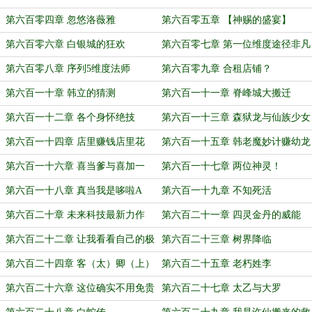
第六百零四章 忽悠洛薇雅
第六百零五章 【神赐的盛宴】
第六百零六章 白银城的狂欢
第六百零七章 第一位维度途径非凡
者！
第六百零八章 序列5维度法师
第六百零九章 合租店铺？
第六百一十章 韩立的猜测
第六百一十一章 脊峰城大搬迁
第六百一十二章 各个身怀绝技
第六百一十三章 森狱龙与仙族少女
第六百一十四章 店里赚钱店里花
第六百一十五章 韩老魔妙计赚幼龙
第六百一十六章 喜当爹与喜加一
第六百一十七章 两位神灵！
第六百一十八章 真当我是哆啦A
第六百一十九章 不知死活
梦？
第六百二十章 未来科技最新力作
第六百二十一章 四灵金丹的威能
第六百二十二章 让我看看自己的极
第六百二十三章 树界降临
限吧！
第六百二十四章 客（太）卿（上）
第六百二十五章 老朽姓李
长老
第六百二十六章 这位确实不用免贵
第六百二十七章 太乙与大罗