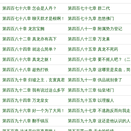
传！
第四百七十六章 怎会是人丹？
第四百七十七章 群二代
第四百七十八章 聊天群才是根啊！
第四百七十九章 忽悠佛门
第四百八十章 龙宫宝阙
第四百八十一章 附属势力登记
第四百八十二章 真龙亦有高下
第四百八十三章 万龙巢
第四百八十四章 就这么简单？
第四百八十五章 真龙不死药
第四百八十六章 真龙之躯！
第四百八十七章 要不摇人吧？（二
合一）
第四百八十八章 趁热打铁
第四百八十九章 这哪里是卖血，简
直是印钱啊！
第四百九十章 归墟之主，玄寰真君
第四百九十一章 供品就别拿了
第四百九十二章 我有说过这么多字
第四百九十三章 仙皇堵门
吗？
第四百九十四章 万龙皇女
第四百九十五章 以理服人
第四百九十六章 好一个为了大局！
第四百九十七章 不逃跑反而向我走
来？
第四百九十八章 翻手镇压
第四百九十九章 这还是他认识的人
族吗？