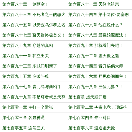
夏
第六百八十章 一剑荡空！
第六百八十一章 天降老祖宗
第六百八十三章 不死者之王的怒火
第六百八十四章 第十阶位·要塞创
造！
第六百八十五章 以安兹乌尔恭之名
第六百八十六章 他在说什么？
第六百八十七章 聊天群终极奥义！
第六百八十八章 最强始源魔法！
第六百八十九章 穿越的真相
第六百九十章 那就看门去吧！
第六百九十一章 韩立出关
第六百九十二章 虚天殿之邀
第六百九十三章 东城门刷新了
第六百九十四章 晋升秘偶大师
Npc？
第六百九十五章 突破斗尊！
第六百九十六章 拜见炎阁阁主！
第六百九十七章 青元岛与商K门
第六百九十八章 三位元婴？！
第六百九十九章 不是尊者就是天尊
第七百章 虚天殿开启
第七百零一章 主打一个嚣张
第七百零二章 炎帝电竞，顶级护
航！
第七百零三章 各显神通
第七百零四章 专业对口
第七百零五章 连闯三关
第七百零六章 速通虚天殿！