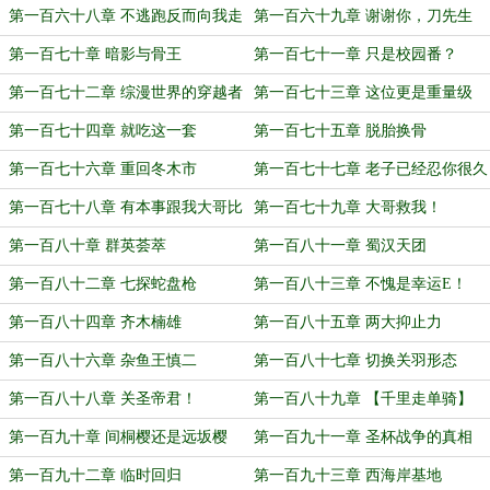
不能变人？
第一百六十八章 不逃跑反而向我走
第一百六十九章 谢谢你，刀先生
来
第一百七十章 暗影与骨王
第一百七十一章 只是校园番？
第一百七十二章 综漫世界的穿越者
第一百七十三章 这位更是重量级
第一百七十四章 就吃这一套
第一百七十五章 脱胎换骨
第一百七十六章 重回冬木市
第一百七十七章 老子已经忍你很久
了！
第一百七十八章 有本事跟我大哥比
第一百七十九章 大哥救我！
划比划
第一百八十章 群英荟萃
第一百八十一章 蜀汉天团
第一百八十二章 七探蛇盘枪
第一百八十三章 不愧是幸运E！
第一百八十四章 齐木楠雄
第一百八十五章 两大抑止力
第一百八十六章 杂鱼王慎二
第一百八十七章 切换关羽形态
第一百八十八章 关圣帝君！
第一百八十九章 【千里走单骑】
第一百九十章 间桐樱还是远坂樱
第一百九十一章 圣杯战争的真相
第一百九十二章 临时回归
第一百九十三章 西海岸基地