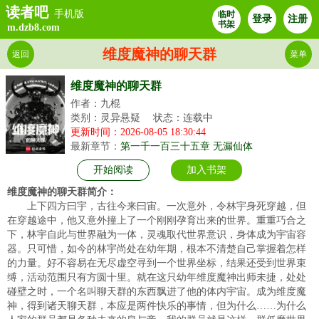
读者吧
手机版
临时
登录
注册
书架
m.dzb8.com
维度魔神的聊天群
返回
菜单
维度魔神的聊天群
作者：九棍
类别：灵异悬疑
状态：连载中
更新时间：2026-08-05 18:30:44
最新章节：
第一千一百三十五章 无漏仙体
开始阅读
加入书架
维度魔神的聊天群简介：
上下四方曰宇，古往今来曰宙。一次意外，令林宇身死穿越，但
在穿越途中，他又意外撞上了一个刚刚孕育出来的世界。重重巧合之
下，林宇自此与世界融为一体，灵魂取代世界意识，身体成为宇宙容
器。只可惜，如今的林宇尚处在幼年期，根本不清楚自己掌握着怎样
的力量。好不容易在无尽虚空寻到一个世界坐标，结果还受到世界束
缚，活动范围只有方圆十里。就在这只幼年维度魔神出师未捷，处处
碰壁之时，一个名叫聊天群的东西飘进了他的体内宇宙。成为维度魔
神，得到诸天聊天群，本应是两件快乐的事情，但为什么……为什么