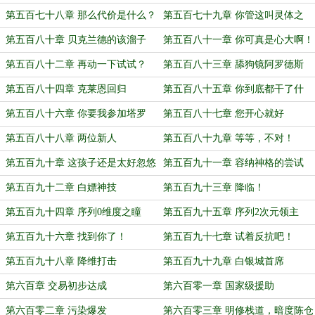
第五百七十八章 那么代价是什么？
第五百七十九章 你管这叫灵体之
线？！
第五百八十章 贝克兰德的该溜子
第五百八十一章 你可真是心大啊！
第五百八十二章 再动一下试试？
第五百八十三章 舔狗镜阿罗德斯
第五百八十四章 克莱恩回归
第五百八十五章 你到底都干了什
么？！
第五百八十六章 你要我参加塔罗
第五百八十七章 您开心就好
会？
第五百八十八章 两位新人
第五百八十九章 等等，不对！
第五百九十章 这孩子还是太好忽悠
第五百九十一章 容纳神格的尝试
了
第五百九十二章 白嫖神技
第五百九十三章 降临！
第五百九十四章 序列0维度之瞳
第五百九十五章 序列2次元领主
第五百九十六章 找到你了！
第五百九十七章 试着反抗吧！
第五百九十八章 降维打击
第五百九十九章 白银城首席
第六百章 交易初步达成
第六百零一章 国家级援助
第六百零二章 污染爆发
第六百零三章 明修栈道，暗度陈仓