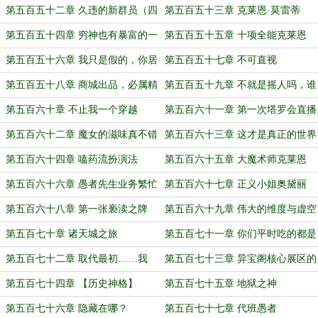
第五百五十二章 久违的新群员（四
第五百五十三章 克莱恩·莫雷蒂
千大章）
第五百五十四章 穷神也有暴富的一
第五百五十五章 十项全能克莱恩
天
第五百五十六章 我只是假的，你居
第五百五十七章 不可直视
然是真的？
第五百五十八章 商城出品，必属精
第五百五十九章 不就是摇人吗，谁
品！
不会啊
第五百六十章 不止我一个穿越
第五百六十一章 第一次塔罗会直播
者？！
第五百六十二章 魔女的滋味真不错
第五百六十三章 这才是真正的世界
啊！
第五百六十四章 嗑药流扮演法
第五百六十五章 大魔术师克莱恩
第五百六十六章 愚者先生业务繁忙
第五百六十七章 正义小姐奥黛丽
第五百六十八章 第一张亵渎之牌
第五百六十九章 伟大的维度与虚空
之神！
第五百七十章 诸天城之旅
第五百七十一章 你们平时吃的都是
这种东西？！
第五百七十二章 取代最初……我
第五百七十三章 异宝阁核心展区的
吗？！
含金量
第五百七十四章 【历史神格】
第五百七十五章 地狱之神
第五百七十六章 隐藏在哪？
第五百七十七章 代班愚者