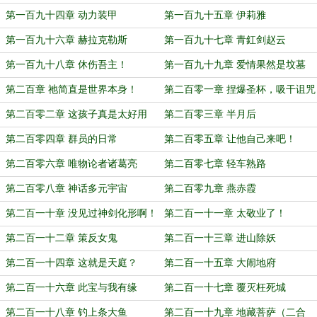
第一百九十四章 动力装甲
第一百九十五章 伊莉雅
第一百九十六章 赫拉克勒斯
第一百九十七章 青釭剑赵云
第一百九十八章 休伤吾主！
第一百九十九章 爱情果然是坟墓
第二百章 祂简直是世界本身！
第二百零一章 捏爆圣杯，吸干诅咒
第二百零二章 这孩子真是太好用
第二百零三章 半月后
了！
第二百零四章 群员的日常
第二百零五章 让他自己来吧！
第二百零六章 唯物论者诸葛亮
第二百零七章 轻车熟路
第二百零八章 神话多元宇宙
第二百零九章 燕赤霞
第二百一十章 没见过神剑化形啊！
第二百一十一章 太敬业了！
第二百一十二章 策反女鬼
第二百一十三章 进山除妖
第二百一十四章 这就是天庭？
第二百一十五章 大闹地府
第二百一十六章 此宝与我有缘
第二百一十七章 覆灭枉死城
第二百一十八章 钓上条大鱼
第二百一十九章 地藏菩萨（二合