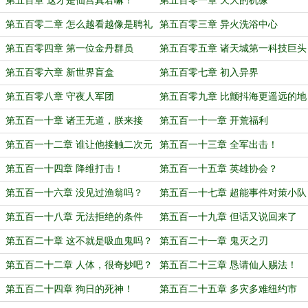
第五百章 这才是仙宫真君嘛！
第五百零一章 天大的机缘
第五百零二章 怎么越看越像是聘礼
第五百零三章 异火洗浴中心
呢？
第五百零四章 第一位金丹群员
第五百零五章 诸天城第一科技巨头
第五百零六章 新世界盲盒
第五百零七章 初入异界
第五百零八章 守夜人军团
第五百零九章 比颤抖海更遥远的地
方
第五百一十章 诸王无道，朕来接
第五百一十一章 开荒福利
掌！
第五百一十二章 谁让他接触二次元
第五百一十三章 全军出击！
的？
第五百一十四章 降维打击！
第五百一十五章 英雄协会？
第五百一十六章 没见过渔翁吗？
第五百一十七章 超能事件对策小队
（二合一大章）
第五百一十八章 无法拒绝的条件
第五百一十九章 但话又说回来了
第五百二十章 这不就是吸血鬼吗？
第五百二十一章 鬼灭之刃
第五百二十二章 人体，很奇妙吧？
第五百二十三章 恳请仙人赐法！
第五百二十四章 狗日的死神！
第五百二十五章 多灾多难纽约市