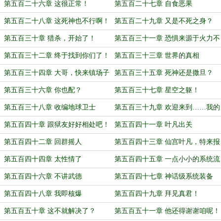
第五百二十六章 这很正常！
第五百二十七章 自食恶果
第五百二十八章 这死神也不行啊！
第五百二十九章 又是不死之身？
第五百三十章 猎杀，开始了！
第五百三十一章 恐惧来源于火力不
足
第五百三十二章 终于找到你们了！
第五百三十三章 世界的真相
第五百三十四章 大哥，快来镇场子
第五百三十五章 死神还是撒旦？
了！
第五百三十六章 你也配？
第五百三十七章 星空之躯！
第五百三十八章 收编地球卫士
第五百三十九章 欢迎来到……我的
永恒监牢！
第五百四十章 跟狱友好好相处吧！
第五百四十一章 叶凡出关
第五百四十二章 回群摇人
第五百四十三章 仙宫叶凡，特来报
恩！
第五百四十四章 太性情了
第五百四十五章 一点小小的系统流
震撼（四千大章）
第五百四十六章 不讲武德
第五百四十七章 神话级系统装备
第五百四十八章 我即核爆
第五百四十九章 拜见真君！
第五百五十章 这不就解决了？
第五百五十一章 他还得谢谢咱呢！