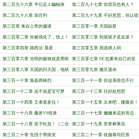
第二百九十六章 平亿近人蝙蝠侠
第二百九十七章 你背后也有人？
第二百九十八章 加百列
第二百九十九章 不好意思，你认错
人了
第三百章 来自上帝的邀请
第三百零一章 天国副君
第三百零二章 你被强化了，快上！
第三百零三章 到底谁才是反派？
第三百零四章 路西法·晨星
第三百零五章 我选择人间
第三百零六章 光明的极致就是黑暗
第三百零七章 DC也要有自己的至
尊法师
第三百零八章 天国的归天国，地狱
第三百零九章 撒旦退休
的归地狱
第三百一十章 炼器师林烈
第三百一十一章 你这系统也不行
啊！
第三百一十二章 这不就是宝可梦
第三百一十三章 往好处想想
吗？
第三百一十四章 王者基多拉！
第三百一十五章 出来吧，隆隆岩！
第三百一十六章 魔兽VS怪兽
第三百一十七章 姗姗来迟的哥总
第三百一十八章 原子吐息！（二合
第三百一十九章 世界树果实
一）
第三百二十章 先找个带路党
第三百二十一章 收服泰坦巨兽