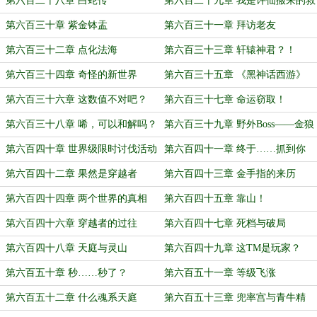
第六百二十八章 白蛇传
第六百二十九章 我是许仙搬来的救
兵
第六百三十章 紫金钵盂
第六百三十一章 拜访老友
第六百三十二章 点化法海
第六百三十三章 轩辕神君？！
第六百三十四章 奇怪的新世界
第六百三十五章 《黑神话西游》
第六百三十六章 这数值不对吧？
第六百三十七章 命运窃取！
第六百三十八章 唏，可以和解吗？
第六百三十九章 野外Boss——金狼
妖王！
第六百四十章 世界级限时讨伐活动
第六百四十一章 终于……抓到你
了！
第六百四十二章 果然是穿越者
第六百四十三章 金手指的来历
第六百四十四章 两个世界的真相
第六百四十五章 靠山！
第六百四十六章 穿越者的过往
第六百四十七章 死档与破局
第六百四十八章 天庭与灵山
第六百四十九章 这TM是玩家？
第六百五十章 秒……秒了？
第六百五十一章 等级飞涨
第六百五十二章 什么魂系天庭
第六百五十三章 兜率宫与青牛精