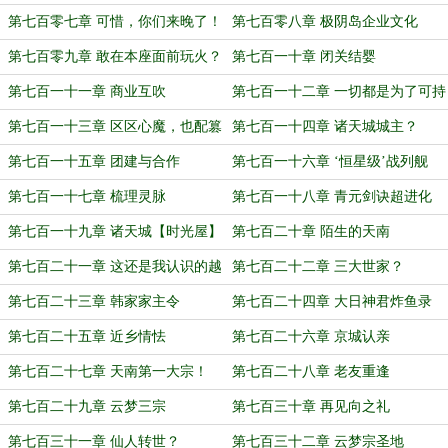
第七百零七章 可惜，你们来晚了！
第七百零八章 极阴岛企业文化
第七百零九章 敢在本座面前玩火？
第七百一十章 闭关结婴
第七百一十一章 商业互吹
第七百一十二章 一切都是为了可持
续发展
第七百一十三章 区区心魔，也配篡
第七百一十四章 诸天城城主？
改本座人设？
第七百一十五章 团建与合作
第七百一十六章 ‘恒星级’战列舰
第七百一十七章 梳理灵脉
第七百一十八章 青元剑诀超进化
第七百一十九章 诸天城【时光屋】
第七百二十章 陌生的天南
第七百二十一章 这还是我认识的越
第七百二十二章 三大世家？
国吗？
第七百二十三章 韩家家主令
第七百二十四章 大日神君炸鱼录
第七百二十五章 近乡情怯
第七百二十六章 京城认亲
第七百二十七章 天南第一大宗！
第七百二十八章 老友重逢
第七百二十九章 云梦三宗
第七百三十章 再见向之礼
第七百三十一章 仙人转世？
第七百三十二章 云梦宗圣地