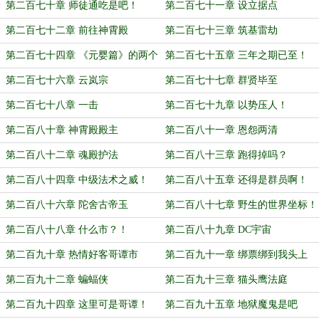
功？！
第二百七十章 师徒通吃是吧！
第二百七十一章 设立据点
第二百七十二章 前往神霄殿
第二百七十三章 筑基雷劫
第二百七十四章 《元婴篇》的两个
第二百七十五章 三年之期已至！
大方向
第二百七十六章 云岚宗
第二百七十七章 群贤毕至
第二百七十八章 一击
第二百七十九章 以势压人！
第二百八十章 神霄殿殿主
第二百八十一章 恩怨两清
第二百八十二章 魂殿护法
第二百八十三章 跑得掉吗？
第二百八十四章 中级法术之威！
第二百八十五章 还得是群员啊！
第二百八十六章 陀舍古帝玉
第二百八十七章 野生的世界坐标！
第二百八十八章 什么市？！
第二百八十九章 DC宇宙
第二百九十章 热情好客哥谭市
第二百九十一章 绑票绑到我头上
了？
第二百九十二章 蝙蝠侠
第二百九十三章 猫头鹰法庭
第二百九十四章 这里可是哥谭！
第二百九十五章 地狱魔鬼是吧