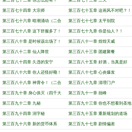
第三百七十二章 你怎么还有？
第三百七十三章 三天
第三百七十四章 大宗师
第三百七十五章 这画风不对吧？！
第三百七十六章 暗潮涌动（二合
第三百七十七章 太平别院
一）
第三百七十八章 这下舒服多了！
第三百七十九章 你是仙人？！
第三百八十章 是时候该出场了！
第三百八十一章 煌煌天威
（二合一）
第三百八十二章 仙人降世
第三百八十三章 团建聚餐
第三百八十四章 久违的安宁
第三百八十五章 好酒，当真是好
酒！
第三百八十六章 你人还怪好嘞！
第三百八十七章 心炎爆发
第三百八十八章 神霄令！（二合
第三百八十九章 清理门户
一）
第三百九十章 身心俱灭（四千大
第三百九十一章 拙峰
章）
第三百九十二章 九秘
第三百九十三章 你也不想看到圣地
就此消亡吧？
第三百九十四章 润字秘
第三百九十五章 重新规划的道场
第三百九十六章 新的货币体系
第三百九十七章 剧情偏差