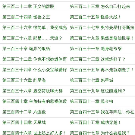
第三百二十二章 正义的群殴
第三百二十三章 怎么自己打起来
了？
第三百二十四章 怪兽之王
第三百二十五章 怪兽大战！
第三百二十六章 很简单，我变成光
第三百二十七章 奥特曼暴打哥斯拉
不就是了！
第三百二十八章 那是……天道？
第三百二十九章 果然是修仙世界！
第三百三十章 诡异的银纸
第三百三十一章 随身老爷爷
第三百三十二章 你也不想她爆体而
第三百三十三章 这就炼好了？
亡吧？
第三百三十四章 什么小众宝藏爱好
第三百三十五章 再不走就别走了！
第三百三十六章 乱星海
第三百三十七章 魁星城
第三百三十八章 虚空符版聊天群
第三百三十九章 这也能遇到？
第三百四十章 主角特有的惹祸体质
第三百四十一章 噬金虫
第三百四十二章 六连殿
第三百四十三章 我在等阵法，你在
等什么？
第三百四十四章 天星城
第三百四十五章 成功穿越！
第三百四十六章 世上还是好人多！
第三百四十七章 为什么要逼我？