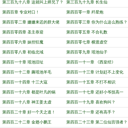
第三百九十八章 这就叫上师兄了？
第三百九十九章 长生仙
第四百章 专业对口！
第四百零一章 歼星炮
第四百零二章 姗姗来迟的群大佬
第四百零三章 你为什么这么熟练？
第四百零四章 圣主恭迎
第四百零五章 不合礼数
第四百零六章 妹控狂魔
第四百零七章 横渡虚空
第四百零八章 初临北域
第四百零九章 瑶池仙子
第四百一十章 瑶池旧址
第四百一十一章 《西皇经》
第四百一十二章 薅瑶池羊毛
第四百一十三章 计划赶不上变化
第四百一十四章 十三大寇
第四百一十五章 不打不相识
第四百一十六章 都是叶凡的锅
第四百一十七章 还好小爷技高一
筹！
第四百一十八章 神王姜太虚
第四百一十九章 喜欢狗叫？
第四百二十章 好一个天之道！
第四百二十一章 还有高手？
第四百二十二章 金翅小鹏王
第四百二十三章 第二位仙宫强者？