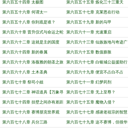
第六百五十四章 太极图
第六百五十五章 炼化三十三重天
第六百五十六章 何谓太一
第六百五十七章 克莱恩在行动
第六百五十八章 你到底是谁？
第六百五十九章 新的马甲
第六百六十章 晋升仪式与命运之蛇
第六百六十一章 光速重启
（二合一）
第六百六十二章 这就是主的国度
第六百六十三章 仙族族地与奇迹广
吗？
场
第六百六十四章 新的眷属
第六百六十五章 数值膨胀
第六百六十六章 洛薇雅的朝圣之旅
第六百六十七章 白银城公益援助行
动
第六百六十八章 土木圣典
第六百六十九章 便宜不占白不占
第六百七十章 祭司小姐
第六百七十一章 幻梦药剂
第六百七十二章 神话道具【万象寻
第六百七十三章 无上至尊？
踪仪】
第六百七十四章 挂壁之间亦有差距
第六百七十五章 魔物入侵？
第六百七十六章 赛博朋克世界观
第六百七十七章 感谢老祖宗的智慧
第六百七十八章 兵分三路
第六百七十九章 这不赛博，但很华