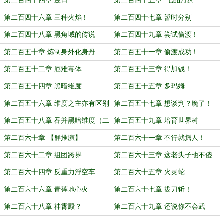
第二百四十四章 翌日
第二百四十五章 ‘七品丹药’
第二百四十六章 三种火焰！
第二百四十七章 暂时分别
第二百四十八章 黑角域的传说
第二百四十九章 尝试偷渡！
第二百五十章 炼制身外化身丹
第二百五十一章 偷渡成功！
第二百五十二章 厄难毒体
第二百五十三章 得加钱！
第二百五十四章 黑暗维度
第二百五十五章 多玛姆
第二百五十六章 维度之主亦有区别
第二百五十七章 想谈判？晚了！
第二百五十八章 吞并黑暗维度（二
第二百五十九章 培育世界树
合一）
第二百六十章 【群推演】
第二百六十一章 不行就摇人！
第二百六十二章 组团跨界
第二百六十三章 这老头子他不傻
第二百六十四章 反重力浮空车
第二百六十五章 火灵蛇
第二百六十六章 青莲地心火
第二百六十七章 拔刀斩！
第二百六十八章 神霄殿？
第二百六十九章 还说你不会武