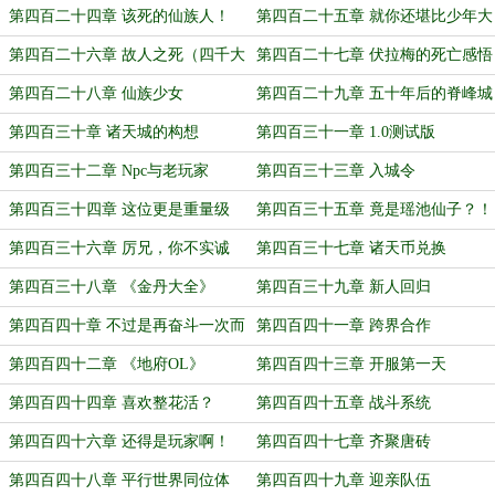
第四百二十四章 该死的仙族人！
第四百二十五章 就你还堪比少年大
帝？
第四百二十六章 故人之死（四千大
第四百二十七章 伏拉梅的死亡感悟
章）
第四百二十八章 仙族少女
第四百二十九章 五十年后的脊峰城
第四百三十章 诸天城的构想
第四百三十一章 1.0测试版
第四百三十二章 Npc与老玩家
第四百三十三章 入城令
第四百三十四章 这位更是重量级
第四百三十五章 竟是瑶池仙子？！
第四百三十六章 厉兄，你不实诚
第四百三十七章 诸天币兑换
啊！
第四百三十八章 《金丹大全》
第四百三十九章 新人回归
第四百四十章 不过是再奋斗一次而
第四百四十一章 跨界合作
已！
第四百四十二章 《地府OL》
第四百四十三章 开服第一天
第四百四十四章 喜欢整花活？
第四百四十五章 战斗系统
第四百四十六章 还得是玩家啊！
第四百四十七章 齐聚唐砖
第四百四十八章 平行世界同位体
第四百四十九章 迎亲队伍