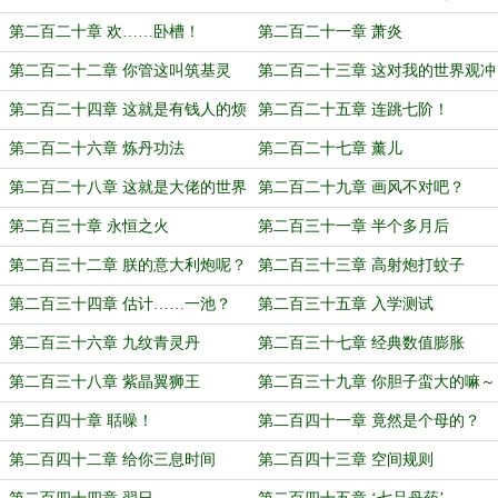
一）
第二百二十章 欢……卧槽！
第二百二十一章 萧炎
第二百二十二章 你管这叫筑基灵
第二百二十三章 这对我的世界观冲
液？
击太大了
第二百二十四章 这就是有钱人的烦
第二百二十五章 连跳七阶！
恼吗
第二百二十六章 炼丹功法
第二百二十七章 薰儿
第二百二十八章 这就是大佬的世界
第二百二十九章 画风不对吧？
吗？
第二百三十章 永恒之火
第二百三十一章 半个多月后
第二百三十二章 朕的意大利炮呢？
第二百三十三章 高射炮打蚊子
第二百三十四章 估计……一池？
第二百三十五章 入学测试
第二百三十六章 九纹青灵丹
第二百三十七章 经典数值膨胀
第二百三十八章 紫晶翼狮王
第二百三十九章 你胆子蛮大的嘛～
第二百四十章 聒噪！
第二百四十一章 竟然是个母的？
第二百四十二章 给你三息时间
第二百四十三章 空间规则