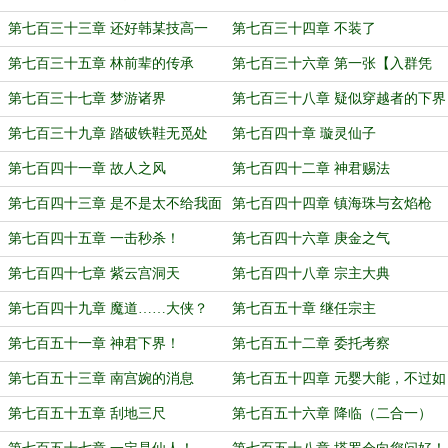
第七百三十三章 还好韩某技高一
第七百三十四章 不装了
筹！
第七百三十五章 林前辈的传承
第七百三十六章 第一张【入群凭
证】
第七百三十七章 梦游诸界
第七百三十八章 疑似穿越者的下界
修士
第七百三十九章 踏破铁鞋无觅处
第七百四十章 璇灵仙子
第七百四十一章 故人之风
第七百四十二章 神君赐法
第七百四十三章 是不是太不给我面
第七百四十四章 镇海珠与玄焰枪
子了？
第七百四十五章 一击秒杀！
第七百四十六章 庚金之气
第七百四十七章 紫云宫洞天
第七百四十八章 宗主大典
第七百四十九章 魔道……大侠？
第七百五十章 继任宗主
第七百五十一章 神君下界！
第七百五十二章 委托考察
第七百五十三章 南宫婉的消息
第七百五十四章 元婴大能，不过如
此！
第七百五十五章 刮地三尺
第七百五十六章 降临（二合一）