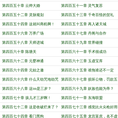
第四百五十章 云烨大婚
第四百五十一章 灵气复苏
第四百五十二章 灵脉规划
第四百五十三章 千奇百怪的贺礼
第四百五十四章 这就叫商机啊！
第四百五十五章 再入诸天城
第四百五十六章 万界广场
第四百五十七章 丹阁与合作
第四百五十八章 天师进城
第四百五十九章 世界碰撞
第四百六十章 陈塘关
第四百六十一章 手术很成功
第四百六十二章 元婴神通
第四百六十三章 玉虚宝库
第四百六十四章 元始之邀
第四百六十五章 谁拖谁还不一定
呢！
第四百六十六章 什么天劫咒地劫咒
第四百六十七章 损坏公物，罚款五
十
第四百六十八章 这tm是三岁？
第四百六十九章 妖族也能为帝？
第四百七十章 孩儿才三岁啊！
第四百七十一章 东海联盟
第四百七十二章 这是收破烂来了？
第四百七十三章 感觉比火尖枪好用
啊！
第四百七十四章 看门黑狗
第四百七十五章 龙宫富庶，名不虚