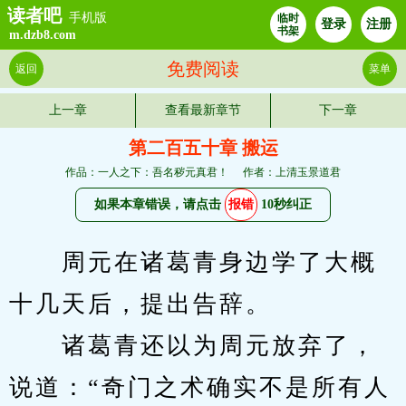
读者吧
手机版
临时
登录
注册
书架
m.dzb8.com
免费阅读
返回
菜单
上一章
查看最新章节
下一章
第二百五十章 搬运
作品：一人之下：吾名秽元真君！
作者：上清玉景道君
如果本章错误，请点击
报错
10秒纠正
　　周元在诸葛青身边学了大概
十几天后，提出告辞。
　　诸葛青还以为周元放弃了，
说道：“奇门之术确实不是所有人