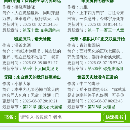
同时穿越：从诡秘主宰万界命运
维度魔神的聊天群
作者：拂晓啊拂晓
作者：九棍
简介：人在诡秘世界，同时穿越
简介：上下四方曰宇，古往今来
万界。继承遗产，横行诸天。塔
曰宙。一次意外，令林宇身死穿
罗会，他是愚者最信赖的挚友。
更新时间：2026-08-07 21:24:56
越，但在穿越途中，他又意外撞
更新时间：2026-08-08 01:44:45
坐忘道，他是红...
最新章节：
第五十章 克莱恩的占
上了一个刚刚孕...
最新章节：
第一千一百三十八章
卜
长安来了个活神仙（二合一）
噬恶演武，诸天除魔
无限：模拟从DC正义联盟开始
作者：温茶米酒
作者：青红椒回锅
简介：“符纸木剑经书，纯古法的
简介：面对黑化的正联七巨头，
驱邪，现在已经不吃香了，就算
韩为没有怂，选择拿命换天赋。
术士出门，都得带个二百斤的香
更新时间：2026-08-08 00:51:27
虽然我现在弱，但我能模拟试
更新时间：2026-08-07 15:57:45
炉防身，你不...
最新章节：
第5章 卜人间黄泥飞
错！将来正联大厅...
最新章节：
第506章 你是康斯坦
鸟，翻云手喜得正餐（6200单
丁，他也是康斯坦丁？
无限：来自遮天的我只好重拳出
第四天灾就没有正常的
更）
作者：小抽大象
作者：中二的毒牙
击
简介：本书为无限恐怖与遮天的
简介：岳不群喟然长叹：“你就算
缝合同人包爽！无敌！速通！已
是走剑宗的路子也好啊，可是你
有完本万订作品【人在无限，开
更新时间：2026-08-07 20:16:21
这……”俞莲舟痛心疾首：“早知道
更新时间：2026-08-07 06:02:45
始速通】，请放...
最新章节：
第121章 痛失吞天魔罐
你会如此...
最新章节：
第518章 大理城
【5k5求月票】
书名：