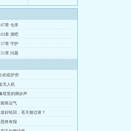
1167章 仓库
1163章 酒吧
1157章 守护
1151章 问题
小小的庇护所
一架无人机
蜡像馆里的脚步声
 只能靠运气
 天道好轮回，苍天饶过谁？
 善恶终有报