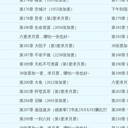
第174章 碰瓷（1895张加更）
第175章
第176章 空城计（1955张加更）
下午到现
第178章 异变（第2更求月票）
第179
第180章 生命资源（2056张加更）
第181章
六更求月票，哪怕一张也好~
第183
第185章 大院子（第3更求月票）
30张票
第187章 不依不饶（2258张加更）
第188章
第189章 天机不可泄露（第1更求月票）
第190
30张票加一更，求月票，哪怕一张也好~
第198章
第200章 大鱼（2612张加更）
六更求月
第202章 怀璧其罪（第2更求月票）
第203
第204章 召唤（2691张加更）
第205章
第207章 速战速决（感谢掌门书友2XXX192飘红打
第208章
赏！）
第209章 一到八转（第1更求月票）
第210