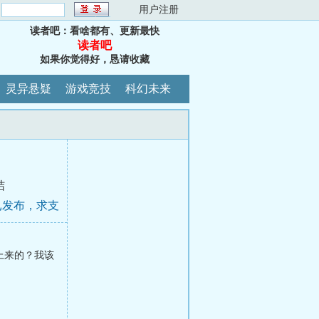
：
用户注册
读者吧：看啥都有、更新最快
读者吧
如果你觉得好，恳请收藏
灵异悬疑
游戏竞技
科幻未来
结
已发布，求支
上来的？我该