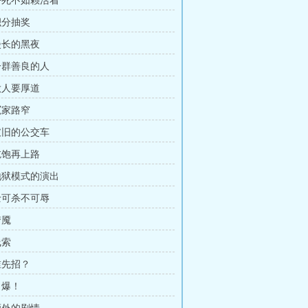
 好死不如赖活着
积分抽奖
 漫长的黑夜
 一群善良的人
 做人要厚道
冤家路窄
 破旧的公交车
 吃饱再上路
 地狱模式的演出
 士可杀不可辱
梦魇
线索
谁先招？
自爆！