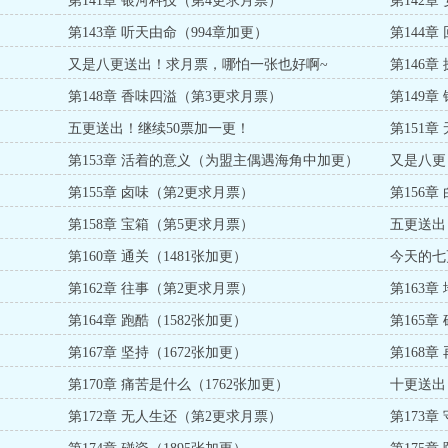
第141章 银河科技（第4更求月票）
第142
第143章 听天由命（994章加更）
第144章
又是八更送出！求月票，哪怕一张也好啊~
第146
第148章 香味四溢（第3更求月票）
第149
五更送出！继续50票加一更！
第151章
第153章 活着的意义（为盟主偶遇海角中加更）
又是八更
第155章 卤味（第2更求月票）
第156
第158章 宝箱（第5更求月票）
五更送出
第160章 通关（1481张加更）
今天的七
第162章 往事（第2更求月票）
第163
第164章 跑酷（1582张加更）
第165章
第167章 坚持（1672张加更）
第168章
第170章 痛苦是什么（1762张加更）
十更送出
第172章 无人生还（第2更求月票）
第173