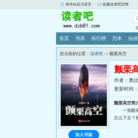
将本站设为首页
收藏读者吧官网
首页
书库
排行榜
完本
仙侠
您当前的位置：
读者吧
-> 颤栗高空
颤栗
作者：奥
更新时间：202
颤栗高空简
一觉醒
怎么下去？救
加入书架