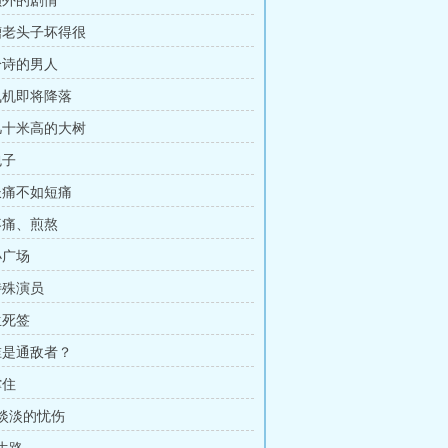
 额外的剧情
 糟老头子坏得很
 吟诗的男人
 飞机即将降落
 几十米高的大树
包子
 长痛不如短痛
 疼痛、煎熬
小广场
特殊演员
生死签
 谁是通敌者？
撑住
 淡淡的忧伤