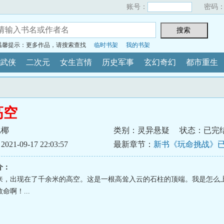
账号：
密码
温馨提示：更多作品，请搜索查找
临时书架
我的书架
武侠
二次元
女生言情
历史军事
玄幻奇幻
都市重生
高空
比椰
类别：灵异悬疑
状态：已完
1-09-17 22:03:57
最新章节：
新书《玩命挑战》
持！
介：
来，出现在了千余米的高空。这是一根高耸入云的石柱的顶端。我是怎么
命啊！...