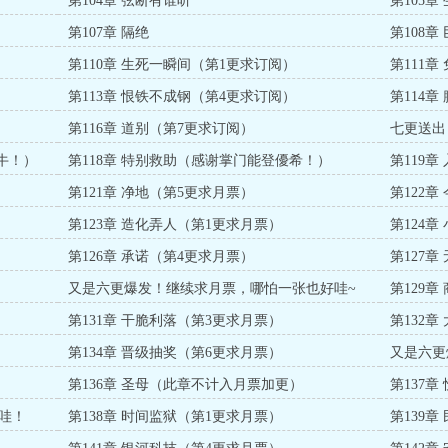
第104章 弦断有谁听
第105章
第107章 隔绝
第108章
第110章 生死一瞬间（第1更求订阅）
第111
第113章 恨铁不成钢（第4更求订阅）
第114
第116章 道别（第7更求订阅）
七更送出
牛！）
第118章 特别救助（感谢掌门能登優希！）
第119
第121章 净地（第5更求月票）
第122
第123章 造化弄人（第1更求月票）
第124
第126章 承诺（第4更求月票）
第127
又是六更爆发！继续求月票，哪怕一张也好哇~
第129
第131章 干脆利落（第3更求月票）
第132
第134章 晋级抽奖（第6更求月票）
又是六更
第136章 圣母（此章不计入月票加更）
第137章
哇！
第138章 时间监狱（第1更求月票）
第139