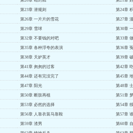
第20章 蜡封舱
第21章
第23章 潜规则
第24章 
第26章 一片片的雪花
第27章
第29章 雪球
第30章
第32章 不要钱的对吧
第33章
第35章 各种浮夸的表演
第36章 
第38章 天妒英才
第39章
第41章 匆匆的过客
第42章
第44章 还有完没完了
第45章
第47章 阳光
第48章
第50章 断肢再植
第51章 
第53章 必然的选择
第54章 
第56章 人靠衣装马靠鞍
第57章 
第59章 渣男
第60章 