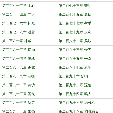
第二百七十二章 本心
第二百七十三章 善功
第二百七十四章 异人
第二百七十五章 真话
第二百七十六章 怀疑
第二百七十七章 帮手
第二百七十八章 泄露
第二百七十九章 失利
第二百八十章 神威
第二百八十一章 风波
第二百八十二章 攒局
第二百八十三章 借刀
第二百八十四章 邀战
第二百八十五章 一拳
第二百八十六章 杀贼
第二百八十七章 逃生
第二百八十九章 制衡
第二百九十章 影响
第二百九十一章 狗势
第二百九十二章 逼迫
第二百九十三章 罢免
第二百九十四章 码人
第二百九十五章 决定
第二百九十六章 源号机
第二百九十七章 加强
第二百九十八章 狗哥助我