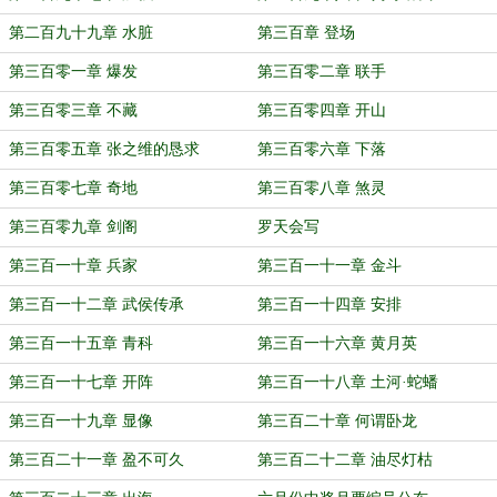
第二百九十九章 水脏
第三百章 登场
第三百零一章 爆发
第三百零二章 联手
第三百零三章 不藏
第三百零四章 开山
第三百零五章 张之维的恳求
第三百零六章 下落
第三百零七章 奇地
第三百零八章 煞灵
第三百零九章 剑阁
罗天会写
第三百一十章 兵家
第三百一十一章 金斗
第三百一十二章 武侯传承
第三百一十四章 安排
第三百一十五章 青科
第三百一十六章 黄月英
第三百一十七章 开阵
第三百一十八章 土河·蛇蟠
第三百一十九章 显像
第三百二十章 何谓卧龙
第三百二十一章 盈不可久
第三百二十二章 油尽灯枯