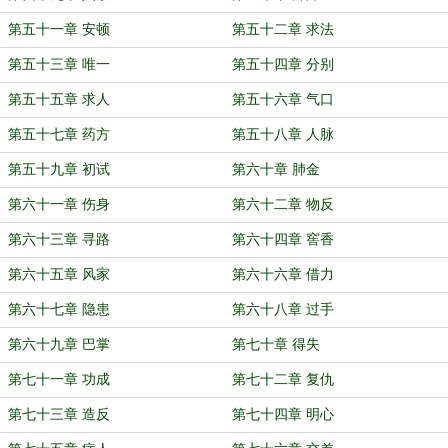
第五十一章 安顿
第五十二章 求法
第五十三章 唯一
第五十四章 分别
第五十五章 求人
第五十六章 气口
第五十七章 药方
第五十八章 人脉
第五十九章 初试
第六十章 肺金
第六十一章 伤身
第六十二章 物反
第六十三章 寻路
第六十四章 窖香
第六十五章 风家
第六十六章 借力
第六十七章 隐患
第六十八章 过手
第六十九章 巴掌
第七十章 得失
第七十一章 功成
第七十二章 复仇
第七十三章 造反
第七十四章 明心