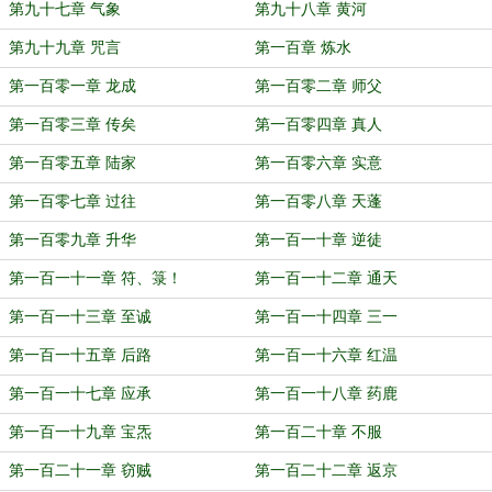
第九十七章 气象
第九十八章 黄河
第九十九章 咒言
第一百章 炼水
第一百零一章 龙成
第一百零二章 师父
第一百零三章 传矣
第一百零四章 真人
第一百零五章 陆家
第一百零六章 实意
第一百零七章 过往
第一百零八章 天蓬
第一百零九章 升华
第一百一十章 逆徒
第一百一十一章 符、箓！
第一百一十二章 通天
第一百一十三章 至诚
第一百一十四章 三一
第一百一十五章 后路
第一百一十六章 红温
第一百一十七章 应承
第一百一十八章 药鹿
第一百一十九章 宝炁
第一百二十章 不服
第一百二十一章 窃贼
第一百二十二章 返京