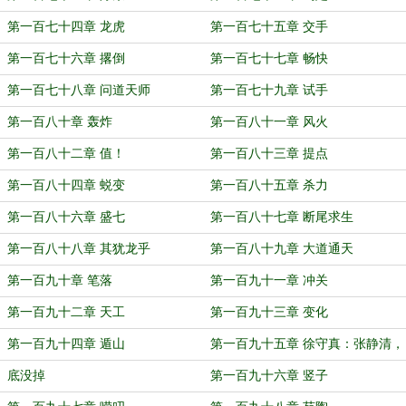
第一百七十四章 龙虎
第一百七十五章 交手
第一百七十六章 撂倒
第一百七十七章 畅快
第一百七十八章 问道天师
第一百七十九章 试手
第一百八十章 轰炸
第一百八十一章 风火
第一百八十二章 值！
第一百八十三章 提点
第一百八十四章 蜕变
第一百八十五章 杀力
第一百八十六章 盛七
第一百八十七章 断尾求生
第一百八十八章 其犹龙乎
第一百八十九章 大道通天
第一百九十章 笔落
第一百九十一章 冲关
第一百九十二章 天工
第一百九十三章 变化
第一百九十四章 遁山
第一百九十五章 徐守真：张静清，
等着劳资！
底没掉
第一百九十六章 竖子