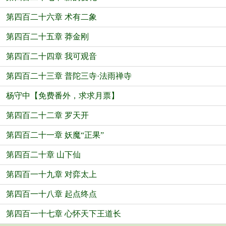
第四百二十六章 术有二象
第四百二十五章 莽金刚
第四百二十四章 我可观音
第四百二十三章 普陀三寺·法雨禅寺
杨守中【免费番外，求求月票】
第四百二十二章 罗天开
第四百二十一章 妖魔“正果”
第四百二十章 山下仙
第四百一十九章 对弈太上
第四百一十八章 起点终点
第四百一十七章 心怀天下王道长